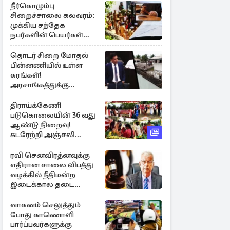
நீர்கொழும்பு
சிறைச்சாலை கலவரம்:
முக்கிய சந்தேக
நபர்களின் பெயர்கள்
நீதிமன்றில் சமர்ப்பிப்பு!
தொடர் சிறை மோதல்
பின்னணியில் உள்ள
கரங்கள்!
அரசாங்கத்துக்கு
கிடைத்த புலனாய்வு
தகவல்
திராய்க்கேணி
படுகொலையின் 36 வது
ஆண்டு நிறைவு!
சுடரேற்றி அஞ்சலி
செலுத்திய மக்கள்
ரவி செனவிரத்னவுக்கு
எதிரான சாலை விபத்து
வழக்கில் நீதிமன்ற
இடைக்கால தடை
உத்தரவு!
வாகனம் செலுத்தும்
போது காணொளி
பார்ப்பவர்களுக்கு