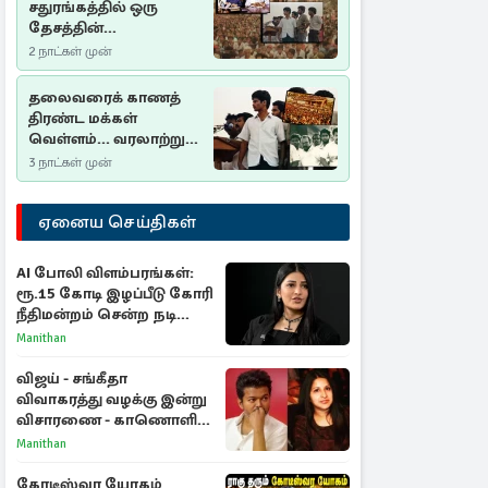
சதுரங்கத்தில் ஒரு
தேசத்தின்
தீர்க்கதரிசனம் :
2 நாட்கள் முன்
சுதுமலை பிரகடனம்
ஒரு வரலாற்றுப் பாடம்
தலைவரைக் காணத்
திரண்ட மக்கள்
வெள்ளம்... வரலாற்றுச்
சிறப்புமிக்க சுதுமலைப்
3 நாட்கள் முன்
பிரகடனம்…
ஏனைய செய்திகள்
AI போலி விளம்பரங்கள்:
ரூ.15 கோடி இழப்பீடு கோரி
நீதிமன்றம் சென்ற நடிகை
ஸ்ருதி ஹாசன்!
Manithan
விஜய் - சங்கீதா
விவாகரத்து வழக்கு இன்று
விசாரணை - காணொளி
மூலம் ஆஜராக வாய்ப்பு
Manithan
கோடீஸ்வர யோகம்