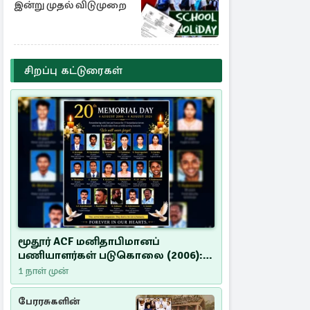
இன்று முதல் விடுமுறை
சிறப்பு கட்டுரைகள்
மூதூர் ACF மனிதாபிமானப்
பணியாளர்கள் படுகொலை (2006):
20 ஆண்டுகளாகியும் நீதி
1 நாள் முன்
மறுக்கப்பட்ட மனிதாபிமானப்
பேரவலம்
பேரரசுகளின்