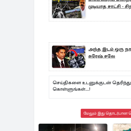
முடியாத சாட்சி - சி
அந்த இடம் ஒரு ந
சுரேஷ் சலே
செய்திகளை உடனுக்குடன் தெரிந்த
கொள்ளுங்கள்...!
மேலும் இது தொடர்பான செ