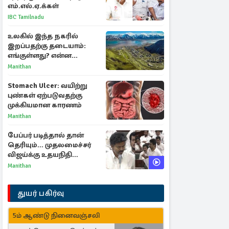
எம்.எல்.ஏ.க்கள்
IBC Tamilnadu
உலகில் இந்த நகரில்
இறப்பதற்கு தடையாம்:
எங்குள்ளது? என்ன
காரணம் தெரியுமா?
Manithan
Stomach Ulcer: வயிற்று
புண்கள் ஏற்படுவதற்கு
முக்கியமான காரணம்
Manithan
பேப்பர் படித்தால் தான்
தெரியும்... முதலமைச்சர்
விஜய்க்கு உதயநிதி
ஸ்டாலின் பதிலடி
Manithan
துயர் பகிர்வு
5ம் ஆண்டு நினைவஞ்சலி