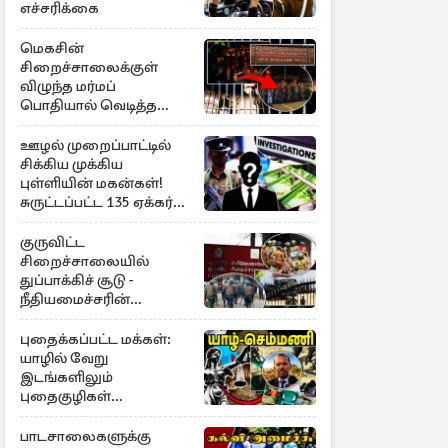
எச்சரிக்கை
மெகசின்
சிறைச்சாலைக்குள்
விழுந்த மர்மப்
பொதியால் வெடித்த
மோதல் - ஒருவர் பலி :
பலர் காயம்
ஊழல் முறைப்பாட்டில்
சிக்கிய முக்கிய
புள்ளியின் மகன்கள்!
சுருட்டப்பட்ட 135 ஏக்கர்
தேயிலைத் தோட்டம்
குருவிட்ட
சிறைச்சாலையில்
துப்பாக்கிச் சூடு -
நீதியமைச்சரின்
அறிவிப்பு
புதைக்கப்பட்ட மக்கள்:
யாழில் வேறு
இடங்களிலும்
புதைகுழிகள்
இருக்கலாம்..!
எழுமாற்றாக அகழ்வு
பாடசாலைகளுக்கு