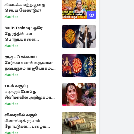
கிடைக்க எந்த பூஜை
செய்ய வேண்டும்?
Manithan
Multi Tasking : ஒரே
நேரத்தில் பல
பொறுப்புகளை
கையாளும் டாப் 3 ராசிகள்!
Manithan
ராகு - செவ்வாய்
சேர்க்கையால் உருவான
நவபஞ்சம ராஜயோகம்:
அதிர்ஷ்டம் பெறும் 3
Manithan
ராசிகள்!
10-ம் வகுப்பு
படிக்கும்போதே
சினிமாவில் அறிமுகமான
த்ரிஷா! உண்மையை
Manithan
பகிர்ந்த இயக்குநர் பிரவீன்
காந்தி
விரைவில் வரும்
பிளாஸ்டிக் ரூபாய்
நோட்டுகள்.., பழைய
காகித நோட்டுகள்
Manithan