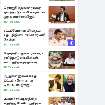
செல்லுமா?
தொகுதி மறுவரையறை:
தமிழ்நாடு எம்.பி.க்களுடன்
முதலமைச்சர் விஜய்
ஆலோசனை
IBC Tamilnadu
சட்டப்பேரவை விவாதம்:
உதயநிதி ஸ்டாலின் சரமாரி
கேள்வி
IBC Tamilnadu
தொகுதி மறுவரையறை -
தமிழ்நாடு எம்.பி.க்கள்
கூட்டத்திற்கு முதல்வர்
விஜய் அழைப்பு
IBC Tamilnadu
ஆறுகள் இணைப்புத்
திட்டம்: விரைவான
செயல்பாட்டுக்கு
பிரதமருக்கு முதலமைச்சர்
IBC Tamilnadu
கடிதம்
அமைச்சர் ஆனந்தை
சந்தித்து பேசிய அதிமுக