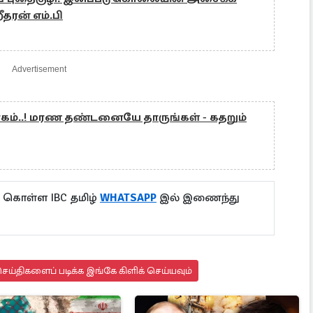
றீதரன் எம்.பி
Advertisement
ரகம்..! மரண தண்டனையே தாருங்கள் - கதறும்
ு கொள்ள IBC தமிழ்
WHATSAPP
இல் இணைந்து
ய்திகளைப் படிக்க இங்கே கிளிக் செய்யவும்