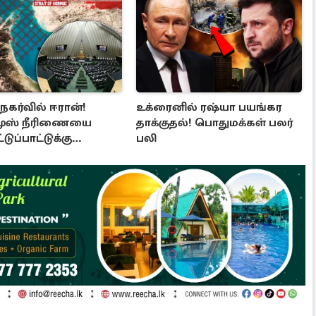
 நகர்வில் ஈரான்!
உக்ரைனில் ரஷ்யா பயங்கர
ுஸ் நீரிணையை
தாக்குதல்! பொதுமக்கள் பலர்
்டுப்பாட்டுக்கு
பலி
 வர புதிய சட்டமூலம்