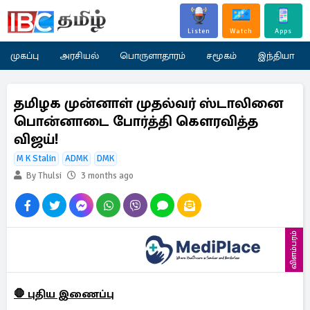
Listen
Watch
Apps
முகப்பு
அரசியல்
பொருளாதாரம்
சமூகம்
இந்தியா
தமிழக முன்னாள் முதல்வர் ஸ்டாலினை
பொன்னாடை போர்த்தி கௌரவித்த
விஜய்!
M K Stalin
ADMK
DMK
By Thulsi
3 months ago
விளம்பரம்
🛑 புதிய இணைப்பு