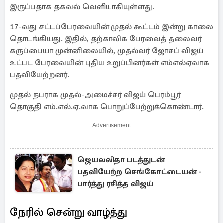
இருப்பதாக தகவல் வெளியாகியுள்ளது.
17-வது சட்​டப்​பேர​வை​யின் முதல் கூட்​டம் இன்று காலை
தொடங்கியது. இதில், தற்​காலிக பேர​வைத் தலைவர்
கருப்பையா முன்​னிலை​யில், முதல்​வர் ஜோசப் விஜய்
உட்பட பேரவை​யின் புதிய உறுப்​பினர்​கள் எம்​எல்​ஏ​வாக
பதவி​யேற்றனர்.
முதல் நபராக முதல்-அமைச்சர் விஜய் பெரம்பூர்
தொகுதி எம்.எல்.ஏ.வாக பொறுப்பேற்றுக்கொண்டார்.
Advertisement
ஜெயலலிதா படத்துடன்
பதவியேற்ற செங்கோட்டையன் -
பார்த்து ரசித்த விஜய்
நேரில் சென்று வாழ்த்து