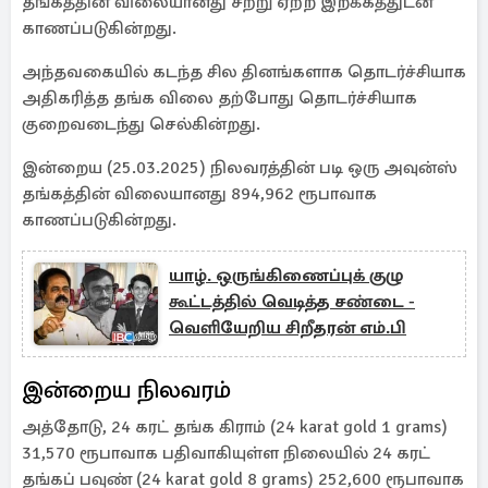
தங்கத்தின் விலையானது சற்று ஏற்ற இறக்கத்துடன்
காணப்படுகின்றது.
அந்தவகையில் கடந்த சில தினங்களாக தொடர்ச்சியாக
அதிகரித்த தங்க விலை தற்போது தொடர்ச்சியாக
குறைவடைந்து செல்கின்றது.
இன்றைய (25.03.2025) நிலவரத்தின் படி ஒரு அவுன்ஸ்
தங்கத்தின் விலையானது 894,962 ரூபாவாக
காணப்படுகின்றது.
யாழ். ஒருங்கிணைப்புக் குழு
கூட்டத்தில் வெடித்த சண்டை -
வெளியேறிய சிறீதரன் எம்.பி
இன்றைய நிலவரம்
அத்தோடு, 24 கரட் தங்க கிராம் (24 karat gold 1 grams)
31,570 ரூபாவாக பதிவாகியுள்ள நிலையில் 24 கரட்
தங்கப் பவுண் (24 karat gold 8 grams) 252,600 ரூபாவாக