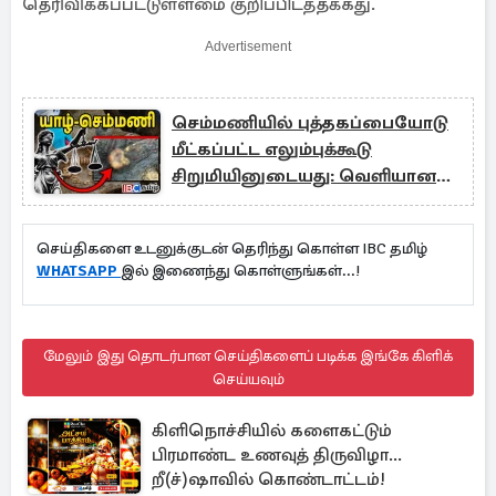
தெரிவிக்கப்பட்டுள்ளமை குறிப்பிடத்தக்கது.
Advertisement
செம்மணியில் புத்தகப்பையோடு
மீட்கப்பட்ட எலும்புக்கூடு
சிறுமியினுடையது: வெளியான
அறிக்கை
செய்திகளை உடனுக்குடன் தெரிந்து கொள்ள IBC தமிழ்
WHATSAPP
இல் இணைந்து கொள்ளுங்கள்...!
மேலும் இது தொடர்பான செய்திகளைப் படிக்க இங்கே கிளிக்
செய்யவும்
கிளிநொச்சியில் களைகட்டும்
பிரமாண்ட உணவுத் திருவிழா...
றீ(ச்)ஷாவில் கொண்டாட்டம்!