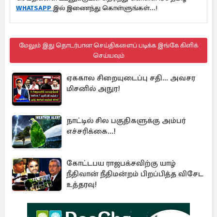
WHATSAPP
இல் இணைந்து கொள்ளுங்கள்...!
மேலும் இது தொடர்பான செய்திகளைப் படிக்க இங்கே கிளிக்
செய்யவும்
ஏககால சிறையுடைப்பு சதி... அவசர
மிசனில் அநுர!
நாட்டில் சில பகுதிகளுக்கு அம்பர்
எச்சரிக்கை...!
கோட்டபய ராஜபக்சவிற்கு யாழ்
நீதிவான் நீதிமன்றம் பிறப்பித்த விசேட
உத்தரவு!