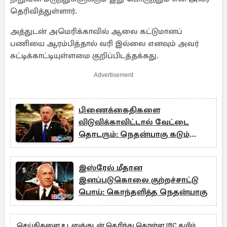
தெரிவித்துள்ளார்.
அத்துடன் அமெரிக்காவில் ஆலை கட்டுமானப்
பணியை ஆரம்பித்தால் வரி இல்லை எனவும் அவர்
சுட்டிக்காட்டியுள்ளமை குறிப்பிடத்தக்கது.
Advertisement
பிணைக்கைதிகளை
விடுவிக்காவிட்டால் வேட்டை
தொடரும்: நெதன்யாகு கடும்
எச்சரிக்கை
இஸ்ரேல் மீதான
இனப்படுகொலை குற்றச்சாட்டு
பொய்: கொந்தளித்த நெதன்யாகு
செய்திகளை உடனுக்குடன் தெரிந்து கொள்ள IBC தமிழ்