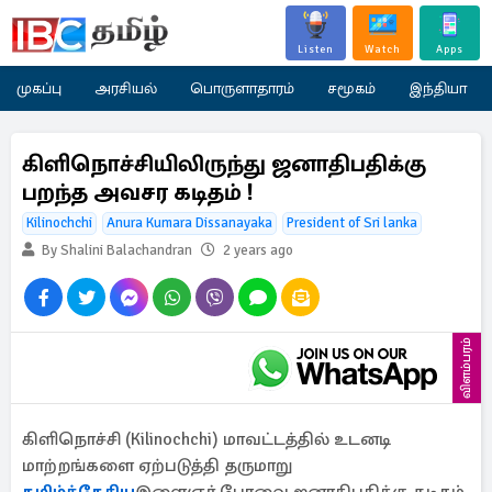
Listen
Watch
Apps
முகப்பு
அரசியல்
பொருளாதாரம்
சமூகம்
இந்தியா
கிளிநொச்சியிலிருந்து ஜனாதிபதிக்கு
பறந்த அவசர கடிதம் !
Kilinochchi
Anura Kumara Dissanayaka
President of Sri lanka
By Shalini Balachandran
2 years ago
விளம்பரம்
கிளிநொச்சி (Kilinochchi) மாவட்டத்தில் உடனடி
மாற்றங்களை ஏற்படுத்தி தருமாறு