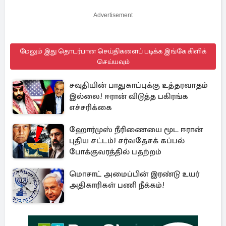
Advertisement
மேலும் இது தொடர்பான செய்திகளைப் படிக்க இங்கே கிளிக்
செய்யவும்
சவுதியின் பாதுகாப்புக்கு உத்தரவாதம்
இல்லை! ஈரான் விடுத்த பகிரங்க
எச்சரிக்கை
ஹோர்முஸ் நீரிணையை மூட ஈரான்
புதிய சட்டம்! சர்வதேசக் கப்பல்
போக்குவரத்தில் பதற்றம்
மொசாட் அமைப்பின் இரண்டு உயர்
அதிகாரிகள் பணி நீக்கம்!