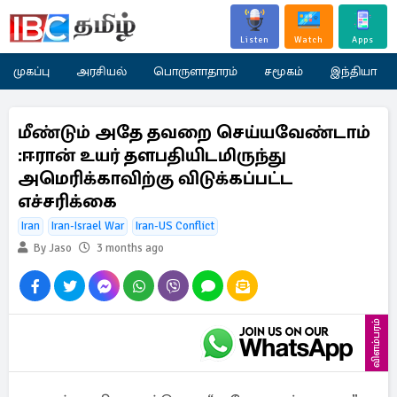
Listen
Watch
Apps
முகப்பு
அரசியல்
பொருளாதாரம்
சமூகம்
இந்தியா
மீண்டும் அதே தவறை செய்யவேண்டாம்
:ஈரான் உயர் தளபதியிடமிருந்து
அமெரிக்காவிற்கு விடுக்கப்பட்ட
எச்சரிக்கை
Iran
Iran-Israel War
Iran-US Conflict
By Jaso
3 months ago
விளம்பரம்