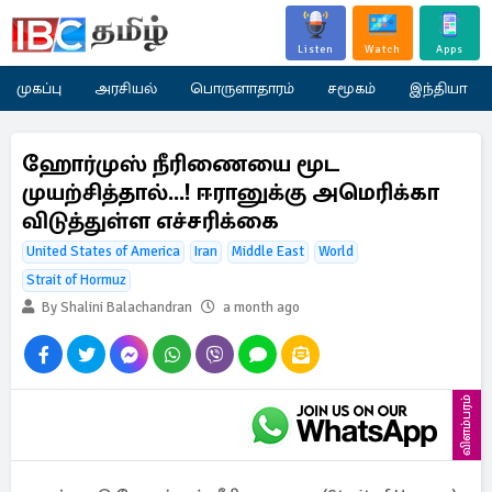
Listen
Watch
Apps
முகப்பு
அரசியல்
பொருளாதாரம்
சமூகம்
இந்தியா
ஹோர்முஸ் நீரிணையை மூட
முயற்சித்தால்...! ஈரானுக்கு அமெரிக்கா
விடுத்துள்ள எச்சரிக்கை
United States of America
Iran
Middle East
World
Strait of Hormuz
By Shalini Balachandran
a month ago
விளம்பரம்