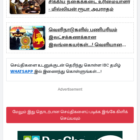
சிக்கிய நகைக்கடை உரிமையாளர்
- மில்லியன் ரூபா அபராதம்
வெளிநாடுகளில் பணிபுரியும்
இலட்சக்கணக்கான
இலங்கையர்கள்...! வெளியான
தகவல்
செய்திகளை உடனுக்குடன் தெரிந்து கொள்ள IBC தமிழ்
WHATSAPP
இல் இணைந்து கொள்ளுங்கள்...!
Advertisement
மேலும் இது தொடர்பான செய்திகளைப் படிக்க இங்கே கிளிக்
செய்யவும்