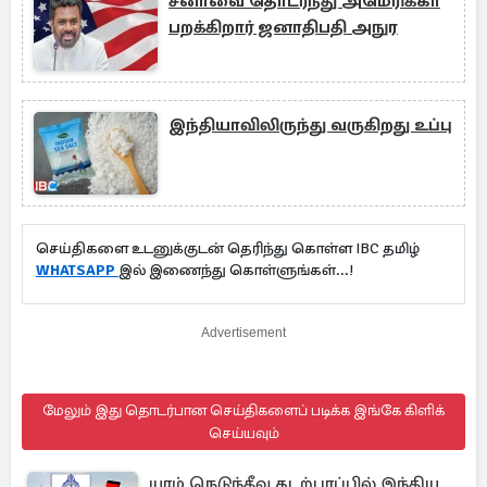
சீனாவை தொடர்ந்து அமெரிக்கா
பறக்கிறார் ஜனாதிபதி அநுர
இந்தியாவிலிருந்து வருகிறது உப்பு
செய்திகளை உடனுக்குடன் தெரிந்து கொள்ள IBC தமிழ்
WHATSAPP
இல் இணைந்து கொள்ளுங்கள்...!
Advertisement
மேலும் இது தொடர்பான செய்திகளைப் படிக்க இங்கே கிளிக்
செய்யவும்
யாழ் நெடுந்தீவு கடற்பரப்பில் இந்திய