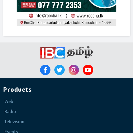
Products
Web
Radio
Television
Events