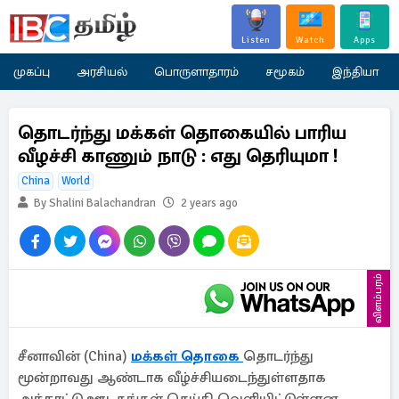
Listen
Watch
Apps
முகப்பு
அரசியல்
பொருளாதாரம்
சமூகம்
இந்தியா
தொடர்ந்து மக்கள் தொகையில் பாரிய
வீழச்சி காணும் நாடு : எது தெரியுமா !
China
World
By Shalini Balachandran
2 years ago
விளம்பரம்
சீனாவின் (China)
மக்கள் தொகை
தொடர்ந்து
மூன்றாவது ஆண்டாக வீழ்ச்சியடைந்துள்ளதாக