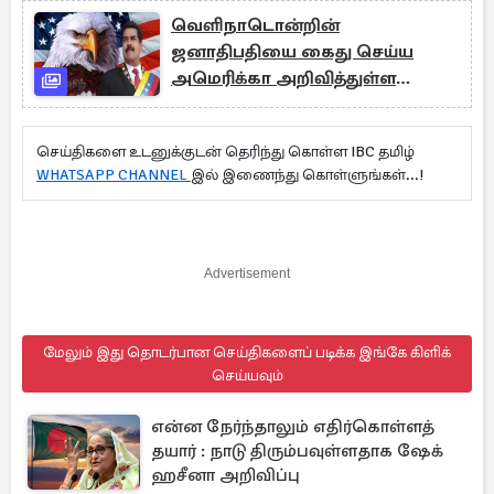
வெளிநாடொன்றின்
ஜனாதிபதியை கைது செய்ய
அமெரிக்கா அறிவித்துள்ள
சன்மானம்
செய்திகளை உடனுக்குடன் தெரிந்து கொள்ள IBC தமிழ்
WHATSAPP CHANNEL
இல் இணைந்து கொள்ளுங்கள்...!
Advertisement
மேலும் இது தொடர்பான செய்திகளைப் படிக்க இங்கே கிளிக்
செய்யவும்
என்ன நேர்ந்தாலும் எதிர்கொள்ளத்
தயார் : நாடு திரும்பவுள்ளதாக ஷேக்
ஹசீனா அறிவிப்பு