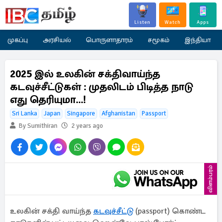
Listen
Watch
Apps
முகப்பு
அரசியல்
பொருளாதாரம்
சமூகம்
இந்தியா
2025 இல் உலகின் சக்திவாய்ந்த
கடவுச்சீட்டுகள் : முதலிடம் பிடித்த நாடு
எது தெரியுமா...!
Sri Lanka
Japan
Singapore
Afghanistan
Passport
By Sumithiran
2 years ago
விளம்பரம்
உலகின் சக்தி வாய்ந்த
கடவுச்சீட்டு
(passport) கொண்ட