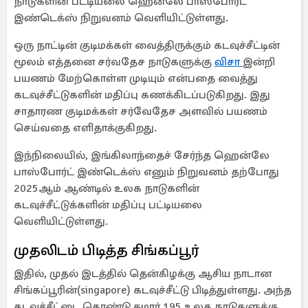
நாடுகளின் பட்டியலை ஹென்லே பாஸ்போர்ட்
இண்டெக்ஸ் நிறுவனம் வெளியிட்டுள்ளது.
ஒரு நாட்டின் குடிமக்கள் வைத்திருக்கும் கடவுச்சீட்டின்
மூலம் எத்தனை சர்வதேச நாடுகளுக்கு
விசா
இன்றி
பயணம் மேற்கொள்ள முடியும் என்பதை வைத்து
கடவுச்சீட்டுகளின் மதிப்பு கணக்கிடப்படுகிறது. இது
சாதாரண குடிமக்கள் சர்வேதேச அளவில் பயணம்
செய்வதை எளிதாக்குகிறது.
இந்நிலையில், இங்கிலாந்தைச் சேர்ந்த ஹென்லே
பாஸ்போர்ட் இண்டெக்ஸ் எனும் நிறுவனம் தற்போது
2025ஆம் ஆண்டில் உலக நாடுகளின்
கடவுச்சீட்டுக்களின் மதிப்பு பட்டியலை
வெளியிட்டுள்ளது.
முதலிடம் பிடித்த சிங்கப்பூர்
இதில், முதல் இடத்தில் தென்கிழக்கு ஆசிய நாடான
சிங்கப்பூரின்(singapore) கடவுச்சீட்டு பிடித்துள்ளது. அந்த
கடவுச்சீட்டை கொண்டு சுமார் 195 உலக நாடுகளுக்கு