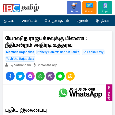
Listen
Watch
Apps
முகப்பு
அரசியல்
பொருளாதாரம்
சமூகம்
இந்தியா
யோஷித ராஜபக்சவுக்கு பிணை :
நீதிமன்றம் அதிரடி உத்தரவு
Mahinda Rajapaksa
Bribery Commission Sri Lanka
Sri Lanka Navy
Yoshitha Rajapaksa
By Sathangani
2 months ago
விளம்பரம்
புதிய இணைப்பு