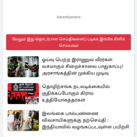
Advertisement
மேலும் இது தொடர்பான செய்திகளைப் படிக்க இங்கே கிளிக்
செய்யவும்
ஓய்வு பெற்ற இராணுவ வீரர்கள்
வசமாகும் சிறைச்சாலை பாதுகாப்பு!
அரசாங்கத்தின் முக்கிய முடிவு
தொழிற்சங்க நடவடிக்கையில்
குதிக்கப்போகும் கிராம
உத்தியோகத்தர்கள்
இலங்கை பால்பண்ணை
விவசாயிகளுக்கு நற்செய்தி :
இந்தியாவில் வழங்கப்படவுள்ள பயிற்சி