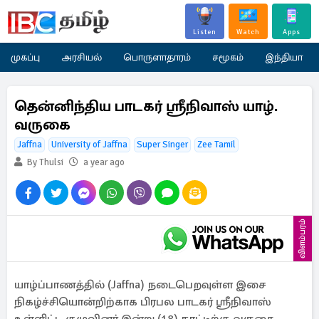
Listen
Watch
Apps
முகப்பு
அரசியல்
பொருளாதாரம்
சமூகம்
இந்தியா
தென்னிந்திய பாடகர் ஸ்ரீநிவாஸ் யாழ்.
வருகை
Jaffna
University of Jaffna
Super Singer
Zee Tamil
By Thulsi
a year ago
விளம்பரம்
யாழ்ப்பாணத்தில் (Jaffna) நடைபெறவுள்ள இசை
நிகழ்ச்சியொன்றிற்காக பிரபல பாடகர் ஸ்ரீநிவாஸ்