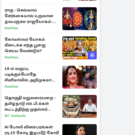
ராகு - செவ்வாய்
சேர்க்கையால் உருவான
நவபஞ்சம ராஜயோகம்:
அதிர்ஷ்டம் பெறும் 3
Manithan
ராசிகள்!
கோடீஸ்வர யோகம்
கிடைக்க எந்த பூஜை
செய்ய வேண்டும்?
Manithan
10-ம் வகுப்பு
படிக்கும்போதே
சினிமாவில் அறிமுகமான
த்ரிஷா! உண்மையை
Manithan
பகிர்ந்த இயக்குநர் பிரவீன்
காந்தி
தொகுதி மறுவரையறை -
தமிழ்நாடு எம்.பி.க்கள்
கூட்டத்திற்கு முதல்வர்
விஜய் அழைப்பு
IBC Tamilnadu
AI போலி விளம்பரங்கள்:
ரூ.15 கோடி இழப்பீடு கோரி