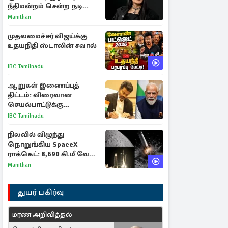
நீதிமன்றம் சென்ற நடிகை
ஸ்ருதி ஹாசன்!
Manithan
முதலமைச்சர் விஜய்க்கு
உதயநிதி ஸ்டாலின் சவால்
IBC Tamilnadu
ஆறுகள் இணைப்புத்
திட்டம்: விரைவான
செயல்பாட்டுக்கு
பிரதமருக்கு முதலமைச்சர்
IBC Tamilnadu
கடிதம்
நிலவில் விழுந்து
நொறுங்கிய SpaceX
ராக்கெட்: 8,690 கி.மீ வேக
மோதலால் உருவான புதிய
Manithan
பள்ளம்!
துயர் பகிர்வு
மரண அறிவித்தல்