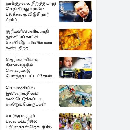
தாக்குதலை நிறுத்துமாறு
கெஞ்சியது ஈரான் :
புதுக்கதை விடுகிறார்
ட்ரம்ப்
சூரியனின் அரிய அதி
துல்லியப் காட்சி
வெளியீடு! மர்மங்களை
கண்டறிந்த
விஞ்ஞானிகள்
ஜெர்மன் விமான
நிலையத்தில்
வெடிகுண்டு
பொருத்தப்பட்ட ட்ரோன்!
தப்பியது உக்ரைன்
விமானம்
செம்மணியில்
இன்றையதினம்
கண்டெடுக்கப்பட்ட
சான்றுப்பொருட்கள்
உயர்தர மற்றும்
புலமைப்பரிசில்
பரீட்சைகள் தொடர்பில்