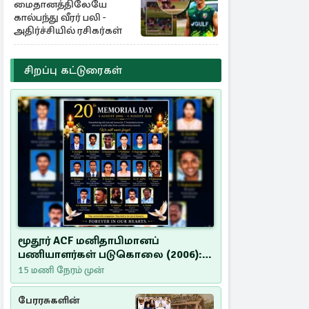
மைதானத்திலேயே
கால்பந்து வீரர் பலி -
அதிர்ச்சியில் ரசிகர்கள்
சிறப்பு கட்டுரைகள்
மூதூர் ACF மனிதாபிமானப்
பணியாளர்கள் படுகொலை (2006):
20 ஆண்டுகளாகியும் நீதி
15 மணி நேரம் முன்
மறுக்கப்பட்ட மனிதாபிமானப்
பேரவலம்
பேரரசுகளின்