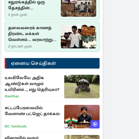
சதுரங்கத்தில் ஒரு
தேசத்தின்
தீர்க்கதரிசனம் :
1 நாள் முன்
சுதுமலை பிரகடனம்
ஒரு வரலாற்றுப் பாடம்
தலைவரைக் காணத்
திரண்ட மக்கள்
வெள்ளம்... வரலாற்றுச்
சிறப்புமிக்க சுதுமலைப்
2 நாட்கள் முன்
பிரகடனம்…
ஏனைய செய்திகள்
உலகிலேயே அதிக
ஆண்டுகள் வாழும்
உயிரினம்.., எது தெரியுமா?
Manithan
சட்டப்பேரவையில்
வேளாண் பட்ஜெட் தாக்கல்
IBC Tamilnadu
விரைவில் வரும்