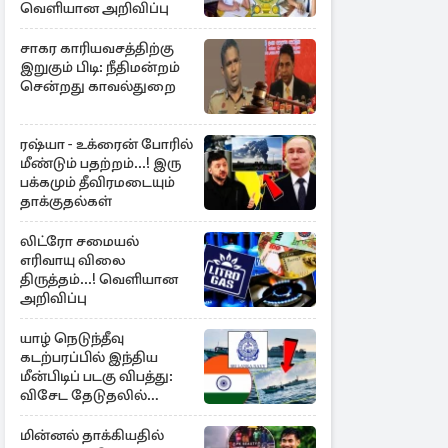
வெளியான அறிவிப்பு
சாகர காரியவசத்திற்கு
இறுகும் பிடி: நீதிமன்றம்
சென்றது காவல்துறை
ரஷ்யா - உக்ரைன் போரில்
மீண்டும் பதற்றம்...! இரு
பக்கமும் தீவிரமடையும்
தாக்குதல்கள்
லிட்ரோ சமையல்
எரிவாயு விலை
திருத்தம்...! வெளியான
அறிவிப்பு
யாழ் நெடுந்தீவு
கடற்பரப்பில் இந்திய
மீன்பிடிப் படகு விபத்து:
விசேட தேடுதலில்
இலங்கை கடற்படை
மின்னல் தாக்கியதில்