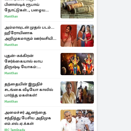
பிளாஸ்டிக் ரூபாய்
நோட்டுகள்.., பழைய
காகித நோட்டுகள்
Manithan
செல்லுமா?
அம்மாவுடன் முதல் படம்...
ஹீரோயினாக
அறிமுகமாகும் ஊர்வசியின்
மகள் தேஜலட்சுமி!
Manithan
புதன்–சுக்கிரன்
சேர்க்கையால் லாப
திருஷ்டி யோகம்:
அதிர்ஷ்டம் பெறும் டாப் 3
Manithan
ராசிகள்!
தந்தையின் இறுதிச்
சடங்கை வீடியோ காலில்
பார்த்த மகள்கள்!
Manithan
அமைச்சர் ஆனந்தை
சந்தித்து பேசிய அதிமுக
எம்.எல்.ஏ.க்கள்
IBC Tamilnadu