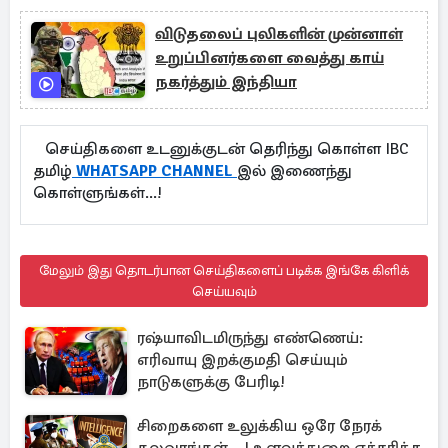
விடுதலைப் புலிகளின் முன்னாள்
உறுப்பினர்களை வைத்து காய்
நகர்த்தும் இந்தியா
செய்திகளை உடனுக்குடன் தெரிந்து கொள்ள IBC
தமிழ்
WHATSAPP CHANNEL
இல் இணைந்து
கொள்ளுங்கள்...!
மேலும் இது தொடர்பான செய்திகளைப் படிக்க இங்கே கிளிக்
செய்யவும்
ரஷ்யாவிடமிருந்து எண்ணெய்:
எரிவாயு இறக்குமதி செய்யும்
நாடுகளுக்கு பேரிடி!
சிறைகளை உலுக்கிய ஒரே நேரக்