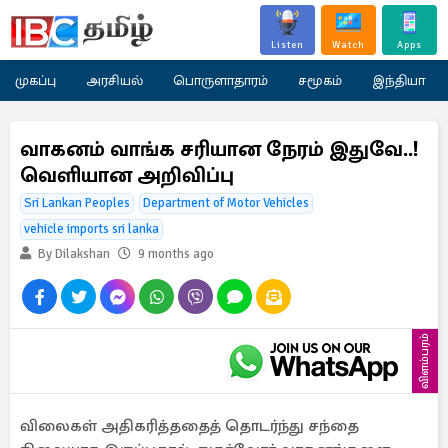
Listen
Watch
Apps
முகப்பு
அரசியல்
பொருளாதாரம்
சமூகம்
இந்தியா
வாகனம் வாங்க சரியான நேரம் இதுவே..!
வெளியான அறிவிப்பு
Sri Lankan Peoples
Department of Motor Vehicles
vehicle imports sri lanka
By Dilakshan
9 months ago
விளம்பரம்
விலைகள் அதிகரித்ததைத் தொடர்ந்து சந்தை