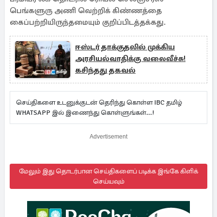
பெங்களுரு அணி வெற்றிக் கிண்ணத்தை
கைப்பற்றியிருந்தமையும் குறிப்பிடத்தக்கது.
ஈஸ்டர் தாக்குதலில் முக்கிய
அரசியல்வாதிக்கு வலைவீச்சு!
கசிந்தது தகவல்
செய்திகளை உடனுக்குடன் தெரிந்து கொள்ள IBC தமிழ்
WHATSAPP இல் இணைந்து கொள்ளுங்கள்...!
Advertisement
மேலும் இது தொடர்பான செய்திகளைப் படிக்க இங்கே கிளிக்
செய்யவும்