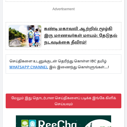
Advertisement
கண்டி மகாவலி ஆற்றில் மூழ்கி
இரு மாணவர்கள் மாயம்: தேடுதல்
நடவடிக்கை தீவிரம்!
செய்திகளை உடனுக்குடன் தெரிந்து கொள்ள IBC தமிழ்
WHATSAPP CHANNEL
இல் இணைந்து கொள்ளுங்கள்...!
மேலும் இது தொடர்பான செய்திகளைப் படிக்க இங்கே கிளிக்
செய்யவும்