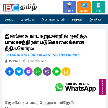
Listen
Watch
Apps
முகப்பு
அரசியல்
பொருளாதாரம்
சமூகம்
இந்தியா
இலங்கை நாடாளுமன்றில் ஒலித்த
பாலச்சந்திரன் படுகொலைக்கான
நீதிக்கோரல்
Sri Lankan Tamils
Rauf Hakeem
Sri Lanka Final War
By Dharu
2 months ago
விளம்பரம்
ஜே .வி.பி.தலைவர் ரோஹண விஜேவீர