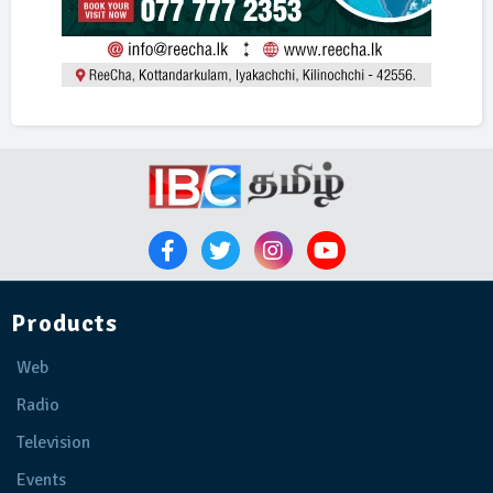
Products
Web
Radio
Television
Events