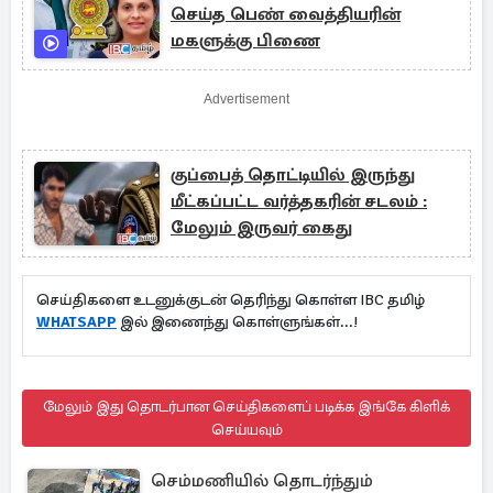
செய்த பெண் வைத்தியரின்
மகளுக்கு பிணை
Advertisement
குப்பைத் தொட்டியில் இருந்து
மீட்கப்பட்ட வர்த்தகரின் சடலம் :
மேலும் இருவர் கைது
செய்திகளை உடனுக்குடன் தெரிந்து கொள்ள IBC தமிழ்
WHATSAPP
இல் இணைந்து கொள்ளுங்கள்...!
மேலும் இது தொடர்பான செய்திகளைப் படிக்க இங்கே கிளிக்
செய்யவும்
செம்மணியில் தொடர்ந்தும்