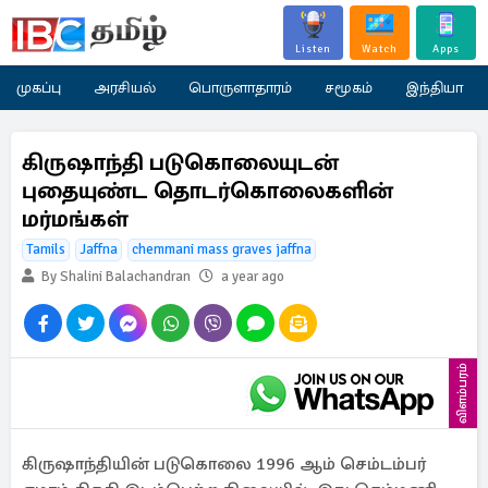
Listen
Watch
Apps
முகப்பு
அரசியல்
பொருளாதாரம்
சமூகம்
இந்தியா
கிருஷாந்தி படுகொலையுடன்
புதையுண்ட தொடர்கொலைகளின்
மர்மங்கள்
Tamils
Jaffna
chemmani mass graves jaffna
By Shalini Balachandran
a year ago
விளம்பரம்
கிருஷாந்தியின் படுகொலை 1996 ஆம் செம்டம்பர்