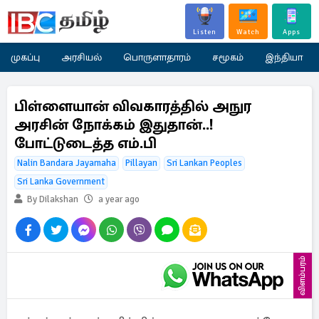
Listen
Watch
Apps
முகப்பு
அரசியல்
பொருளாதாரம்
சமூகம்
இந்தியா
பிள்ளையான் விவகாரத்தில் அநுர
அரசின் நோக்கம் இதுதான்..!
போட்டுடைத்த எம்.பி
Nalin Bandara Jayamaha
Pillayan
Sri Lankan Peoples
Sri Lanka Government
By Dilakshan
a year ago
விளம்பரம்