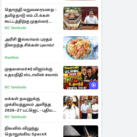
தொகுதி மறுவரையறை -
தமிழ்நாடு எம்.பி.க்கள்
கூட்டத்திற்கு முதல்வர்
விஜய் அழைப்பு
IBC Tamilnadu
அரிசி இல்லாமல் புரதம்
நிறைந்த சிக்கன் புலாவ்!
Manithan
முதலமைச்சர் விஜய்க்கு
உதயநிதி ஸ்டாலின் சவால்
IBC Tamilnadu
மக்கள் நலனுக்கு
முக்கியத்துவம் அளித்த
2026–27 பட்ஜெட் - புதிய
நலத்திட்டங்கள்
IBC Tamilnadu
என்னென்ன?
நிலவில் விழுந்து
நொறுங்கிய SpaceX