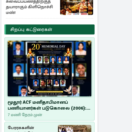
சுவைப்பயணத்திற்குத்
தயாராகும் கிளிநொச்சி
மண்
சிறப்பு கட்டுரைகள்
மூதூர் ACF மனிதாபிமானப்
பணியாளர்கள் படுகொலை (2006):
20 ஆண்டுகளாகியும் நீதி
7 மணி நேரம் முன்
மறுக்கப்பட்ட மனிதாபிமானப்
பேரவலம்
பேரரசுகளின்