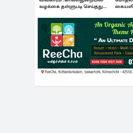
விவகாரம் :காவல்துறையின்
மோதல் 
வழக்கை தள்ளுபடி செய்தது
கையளிக
நீதிமன்றம்