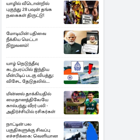
யாழில் வீடொன்றில்
புகுந்து 28 பவுன் தங்க
நகைகள் திருட்டு!
மோடியின் பதிவை
நீக்கிய மெட்டா
நிறுவனம்!
யாழ் நெடுந்தீவு
கடற்பரப்பில் இந்திய
மீன்பிடிப் படகு விபத்து:
விசேட தேடுதலில்
இலங்கை கடற்படை
மின்னல் தாக்கியதில்
மைதானத்திலேயே
கால்பந்து வீரர் பலி -
அதிர்ச்சியில் ரசிகர்கள்
நாட்டின் பல
பகுதிகளுக்கு சிவப்பு
எச்சரிக்கை: வெளியான