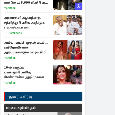
ராக்கெட்: 8,690 கி.மீ வேக
மோதலால் உருவான புதிய
Manithan
பள்ளம்!
அமைச்சர் ஆனந்தை
சந்தித்து பேசிய அதிமுக
எம்.எல்.ஏ.க்கள்
IBC Tamilnadu
அம்மாவுடன் முதல் படம்...
ஹீரோயினாக
அறிமுகமாகும் ஊர்வசியின்
மகள் தேஜலட்சுமி!
Manithan
10-ம் வகுப்பு
படிக்கும்போதே
சினிமாவில் அறிமுகமான
த்ரிஷா! உண்மையை
Manithan
பகிர்ந்த இயக்குநர் பிரவீன்
காந்தி
துயர் பகிர்வு
மரண அறிவித்தல்