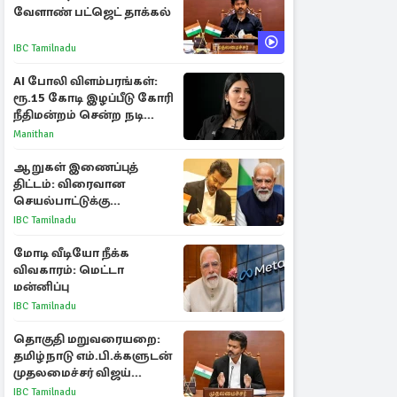
வேளாண் பட்ஜெட் தாக்கல்
IBC Tamilnadu
AI போலி விளம்பரங்கள்:
ரூ.15 கோடி இழப்பீடு கோரி
நீதிமன்றம் சென்ற நடிகை
ஸ்ருதி ஹாசன்!
Manithan
ஆறுகள் இணைப்புத்
திட்டம்: விரைவான
செயல்பாட்டுக்கு
பிரதமருக்கு முதலமைச்சர்
IBC Tamilnadu
கடிதம்
மோடி வீடியோ நீக்க
விவகாரம்: மெட்டா
மன்னிப்பு
IBC Tamilnadu
தொகுதி மறுவரையறை:
தமிழ்நாடு எம்.பி.க்களுடன்
முதலமைச்சர் விஜய்
ஆலோசனை
IBC Tamilnadu