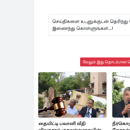
செய்திகளை உடனுக்குடன் தெரிந்து
இணைந்து கொள்ளுங்கள்...!
மேலும் இது தொடர்பான செ
தையிட்டி பவானி வீதி
நீர்கொ