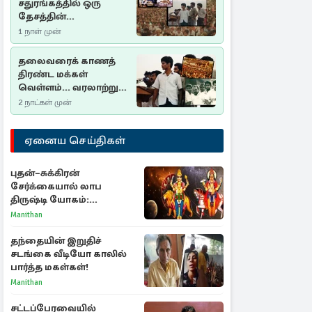
சதுரங்கத்தில் ஒரு
தேசத்தின்
தீர்க்கதரிசனம் :
1 நாள் முன்
சுதுமலை பிரகடனம்
ஒரு வரலாற்றுப் பாடம்
தலைவரைக் காணத்
திரண்ட மக்கள்
வெள்ளம்... வரலாற்றுச்
சிறப்புமிக்க சுதுமலைப்
2 நாட்கள் முன்
பிரகடனம்…
ஏனைய செய்திகள்
புதன்–சுக்கிரன்
சேர்க்கையால் லாப
திருஷ்டி யோகம்:
அதிர்ஷ்டம் பெறும் டாப் 3
Manithan
ராசிகள்!
தந்தையின் இறுதிச்
சடங்கை வீடியோ காலில்
பார்த்த மகள்கள்!
Manithan
சட்டப்பேரவையில்