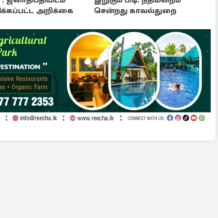
: ஜனாதிபதியிடம்
இறுகும் பிடி: நீதிமன்றம்
்கப்பட்ட அறிக்கை
சென்றது காவல்துறை