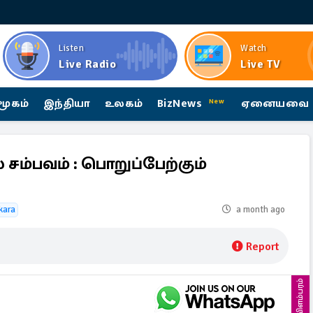
Listen
Watch
Live Radio
Live TV
மூகம்
இந்தியா
உலகம்
BizNews
ஏனையவை
New
சம்பவம் : பொறுப்பேற்கும்
kara
a month ago
Report
விளம்பரம்