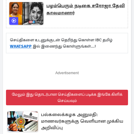
பழம்பெரும் நடிகை சரோஜா தேவி
காலமானார்
செய்திகளை உடனுக்குடன் தெரிந்து கொள்ள IBC தமிழ்
WHATSAPP
இல் இணைந்து கொள்ளுங்கள்...!
Advertisement
மேலும் இது தொடர்பான செய்திகளைப் படிக்க இங்கே கிளிக்
செய்யவும்
பல்கலைக்கழக அனுமதி:
மாணவர்களுக்கு வெளியான முக்கிய
அறிவிப்பு