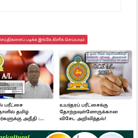
ய்திகளைப் படிக்க இங்கே கிளிக் செய்யவும்
் பரீட்சை
உயர்தரப் பரீட்சைக்கு
ாளில் தமிழ்
தோற்றவுள்ளோருக்கான
களுக்கு அநீதி :
விசேட அறிவித்தல்!
படுத்திய எம்.பி