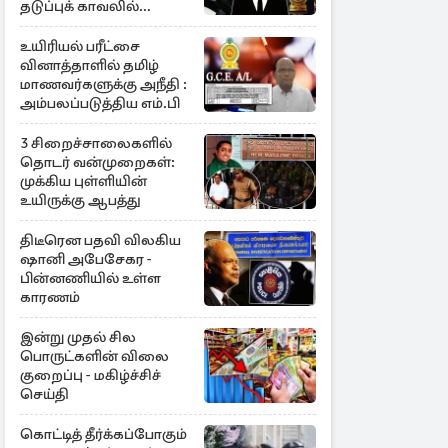
தடுப்புக் காவலில்
முன்னாள் எம்.பி!
உயிரியல் பரீட்சை
வினாத்தாளில் தமிழ்
மாணவர்களுக்கு அநீதி :
அம்பலப்படுத்திய எம்.பி
3 சிறைச்சாலைகளில்
தொடர் வன்முறைகள்:
முக்கிய புள்ளியின்
உயிருக்கு ஆபத்து
திடீரென பதவி விலகிய
ஷானி அபேசேகர -
பின்னணியில் உள்ள
காரணம்
இன்று முதல் சில
பொருட்களின் விலை
குறைப்பு - மகிழ்ச்சிச்
செய்தி
கொட்டித் தீர்க்கப்போகும்