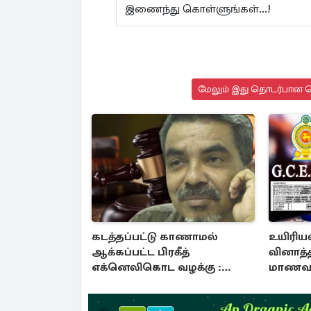
இணைந்து கொள்ளுங்கள்...!
மேலும் இது தொடர்பான செ
கடத்தப்பட்டு காணாமல்
உயிரியல
ஆக்கப்பட்ட பிரகீத்
வினாத்த
எக்னெலிகொட வழக்கு :
மாணவர்
நீதிமன்றம் பிறப்பித்த உத்தரவு
அம்பலப்