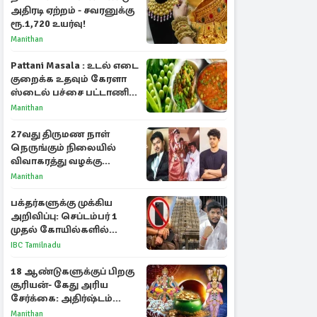
அதிரடி ஏற்றம் - சவரனுக்கு
ரூ.1,720 உயர்வு!
Manithan
Pattani Masala : உடல் எடை
குறைக்க உதவும் கேரளா
ஸ்டைல் பச்சை பட்டாணி
கிரேவி
Manithan
27வது திருமண நாள்
நெருங்கும் நிலையில்
விவாகரத்து வழக்கு
வாபஸ்! விஜய்யுடன்
Manithan
மீண்டும் இணைவாரா?
பக்தர்களுக்கு முக்கிய
அறிவிப்பு: செப்டம்பர் 1
முதல் கோயில்களில்
மொபைலுக்கு தடை!
IBC Tamilnadu
18 ஆண்டுகளுக்குப் பிறகு
சூரியன்- கேது அரிய
சேர்க்கை: அதிர்ஷ்டம்
பெறும் 3 ராசிகள்!
Manithan