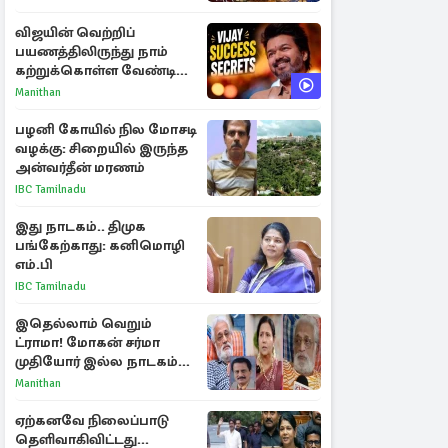
விஜயின் வெற்றிப்
பயணத்திலிருந்து நாம்
கற்றுக்கொள்ள வேண்டிய
முக்கிய 3 விடயங்கள்!
Manithan
பழனி கோயில் நில மோசடி
வழக்கு: சிறையில் இருந்த
அன்வர்தீன் மரணம்
IBC Tamilnadu
இது நாடகம்.. திமுக
பங்கேற்காது: கனிமொழி
எம்.பி
IBC Tamilnadu
இதெல்லாம் வெறும்
ட்ராமா! மோகன் சர்மா
முதியோர் இல்ல நாடகம்
குறித்து குட்டி பத்மினி
Manithan
பரபரப்பு பேட்டி
ஏற்கனவே நிலைப்பாடு
தெளிவாகிவிட்டது...