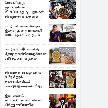
செயலிழந்த
துப்பாக்கிகள் -
மீட்கப்படாத ஆயுதங்கள்!
சிறைச்சாலைகளின்
பாதுகாப்பில் பாரிய
அச்சுறுத்தல்
யாழ். பல்கலைக்கழக
இசைத்துறை மாணவி
நிரோஷினி உயிரிழப்பு
உயர்தரப் பரீட்சைக்கு
தோற்றவுள்ளோருக்கான
விசேட அறிவித்தல்!
சிறைகளை உலுக்கிய
ஒரே நேரக்
கலவரங்கள்....!
உளவுத்துறை எச்சரித்த
பாரிய சதி அம்பலம்
இலங்கைக்
கடவுச்சீட்டினால் சிக்கல்:
பிரித்தானியாவில்