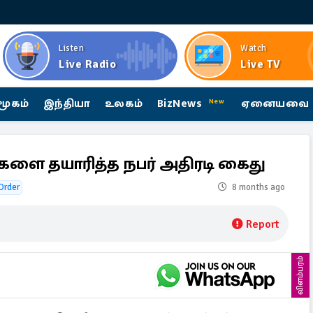
Listen
Watch
Live Radio
Live TV
மூகம்
இந்தியா
உலகம்
BizNews
ஏனையவை
New
 தயாரித்த நபர் அதிரடி கைது
Order
8 months ago
Report
விளம்பரம்