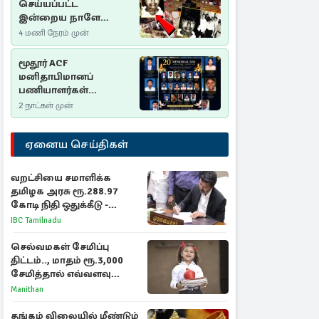
செய்யப்பட்ட
இன்றைய நாளே
செம்மணி
4 மணி நேரம் முன்
இனப்படுகொலை
தினம்…!
மூதூர் ACF
மனிதாபிமானப்
பணியாளர்கள்
படுகொலை (2006): 20
2 நாட்கள் முன்
ஆண்டுகளாகியும் நீதி
மறுக்கப்பட்ட
ஏனைய செய்திகள்
மனிதாபிமானப்
பேரவலம்
வறட்சியை சமாளிக்க
தமிழக அரசு ரூ.288.97
கோடி நிதி ஒதுக்கீடு -
வெளியான அரசாணை
IBC Tamilnadu
செல்வமகள் சேமிப்பு
திட்டம்.., மாதம் ரூ.3,000
சேமித்தால் எவ்வளவு
கிடைக்கும்?
Manithan
தங்கம் விலையில் மீண்டும்