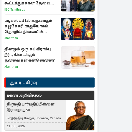
கூட்டத்துக்கான தேவை
என்ன? - கனிமொழி
IBC Tamilnadu
விமர்சனம்
ஆகஸ்ட் 11ல் உருவாகும்
கஜகேசரி ராஜயோகம்:
தொழில் நிலையில்
அதிர்ஷ்டம் பெறும் 3
Manithan
ராசிகள்!
தினமும் ஒரு கப் கிராம்பு
நீர்.., கிடைக்கும்
நன்மைகள் என்னென்ன?
Manithan
துயர் பகிர்வு
மரண அறிவித்தல்
திருமதி பார்வதிப்பிள்ளை
இராமநாதன்
நெடுந்தீவு மேற்கு, Toronto, Canada
31 Jul, 2026