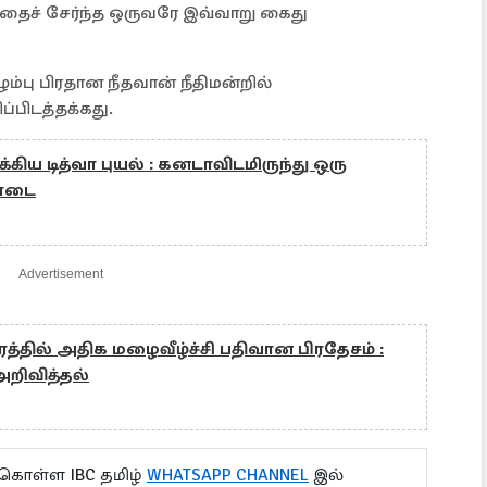
ச் சேர்ந்த ஒருவரே இவ்வாறு கைது
்பு பிரதான நீதவான் நீதிமன்றில்
்பிடத்தக்கது.
ய டித்வா புயல் : கனடாவிடமிருந்து ஒரு
கொடை
Advertisement
த்தில் அதிக மழைவீழ்ச்சி பதிவான பிரதேசம் :
 அறிவித்தல்
 கொள்ள IBC தமிழ்
WHATSAPP CHANNEL
இல்