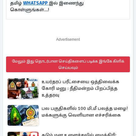
தமிழ்
WHATSAPP
இல் இணைந்து
கொள்ளுங்கள்...!
Advertisement
மேலும் இது தொடர்பான செய்திகளைப் படிக்க இங்கே கிளிக்
செய்யவும்
உயர்தரப் பரீட்சையை ஒத்திவைக்க
கோரி மனு : நீதிமன்றம் பிறப்பித்த
உத்தரவு
பல பகுதிகளில் 100 மி.மீ பலத்த மழை!
மக்களுக்கு வெளியான எச்சரிக்கை
கடும் மன உளைச்சலில் மைத்திரி: