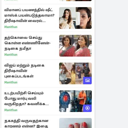
விமானப் பயணத்தில் ஷீட்
மாஸ்க் பயன்படுத்தலாமா?
திரிஷாவின் வைரல்
செல்ஃபிக்கு மருத்துவர்
Manithan
விளக்கம்
தற்கொலை செய்து
கொள்ள எண்ணினேன்-
நடிகை நமீதா
Manithan
விஜய் மற்றும் நடிகை
திரிஷாவின்
புகைப்படங்கள்
Manithan
உடற்பயிற்சி செய்யும்
போது மார்பு வலி
வருகிறதா? கவனிக்க
வேண்டிய எச்சரிக்கை
Manithan
அறிகுறிகள்
நகசுத்தி வருவதற்கான
காரணம் என்ன? இதை