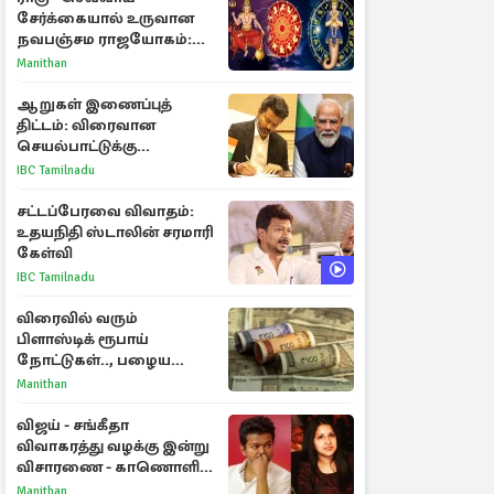
சேர்க்கையால் உருவான
நவபஞ்சம ராஜயோகம்:
அதிர்ஷ்டம் பெறும் 3
Manithan
ராசிகள்!
ஆறுகள் இணைப்புத்
திட்டம்: விரைவான
செயல்பாட்டுக்கு
பிரதமருக்கு முதலமைச்சர்
IBC Tamilnadu
கடிதம்
சட்டப்பேரவை விவாதம்:
உதயநிதி ஸ்டாலின் சரமாரி
கேள்வி
IBC Tamilnadu
விரைவில் வரும்
பிளாஸ்டிக் ரூபாய்
நோட்டுகள்.., பழைய
காகித நோட்டுகள்
Manithan
செல்லுமா?
விஜய் - சங்கீதா
விவாகரத்து வழக்கு இன்று
விசாரணை - காணொளி
மூலம் ஆஜராக வாய்ப்பு
Manithan