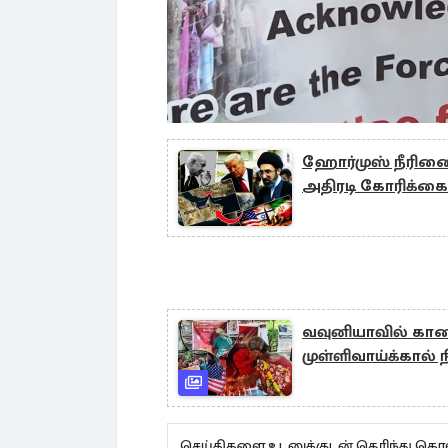
ஹோர்முஸ் நீரிணை
அதிரடி கோரிக்கை
வவுனியாவில் காண
முள்ளிவாய்க்கால்
செய்திகளை உடனுக்குடன் தெரிந்து கொள