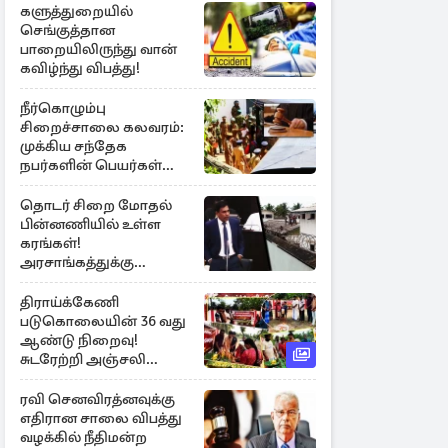
களுத்துறையில்
செங்குத்தான
பாறையிலிருந்து வான்
கவிழ்ந்து விபத்து!
நீர்கொழும்பு
சிறைச்சாலை கலவரம்:
முக்கிய சந்தேக
நபர்களின் பெயர்கள்
நீதிமன்றில் சமர்ப்பிப்பு!
தொடர் சிறை மோதல்
பின்னணியில் உள்ள
கரங்கள்!
அரசாங்கத்துக்கு
கிடைத்த புலனாய்வு
தகவல்
திராய்க்கேணி
படுகொலையின் 36 வது
ஆண்டு நிறைவு!
சுடரேற்றி அஞ்சலி
செலுத்திய மக்கள்
ரவி செனவிரத்னவுக்கு
எதிரான சாலை விபத்து
வழக்கில் நீதிமன்ற