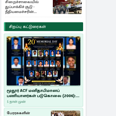
சிறைச்சாலையில்
துப்பாக்கிச் சூடு -
நீதியமைச்சரின்
அறிவிப்பு
சிறப்பு கட்டுரைகள்
மூதூர் ACF மனிதாபிமானப்
பணியாளர்கள் படுகொலை (2006):
20 ஆண்டுகளாகியும் நீதி
1 நாள் முன்
மறுக்கப்பட்ட மனிதாபிமானப்
பேரவலம்
பேரரசுகளின்