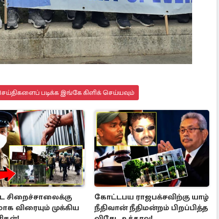
ய்திகளைப் படிக்க இங்கே கிளிக் செய்யவும்
்ட சிறைச்சாலைக்கு
கோட்டபய ராஜபக்சவிற்கு யாழ்
க விரையும் முக்கிய
நீதிவான் நீதிமன்றம் பிறப்பித்த
ிகள்!
விசேட உத்தரவு!