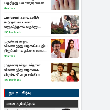
தெரிந்து கொள்ளுங்கள்
Manithan
டாஸ்மாக் கடைகளில்
கூடுதல் கட்டணம்
வசூலித்தால் வழக்கு:
சென்னை உயர்நீதிமன்றம்
IBC Tamilnadu
உத்தரவு
முதல்வர் விஜய்
விவாகரத்து வழக்கில் புதிய
திருப்பம் - வழக்கை வாபஸ்
பெற்ற சங்கீதா!
Manithan
முதல்வர் விஜய் மீதான
விவாகரத்து வழக்கை
திரும்ப பெற்ற சங்கீதா
IBC Tamilnadu
துயர் பகிர்வு
மரண அறிவித்தல்