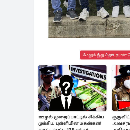
மேலும் இது தொடர்பான செ
ஊழல் முறைப்பாட்டில் சிக்கிய
குருவிட
முக்கிய புள்ளியின் மகன்கள்!
அவசரமா
சுருட்டப்பட்ட 135 ஏக்கர்
அதிகார