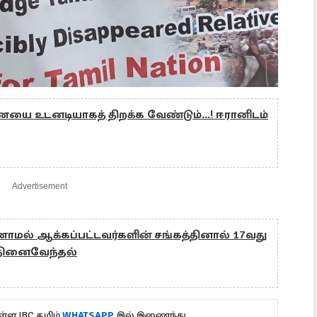
யை உடனடியாகத் திறக்க வேண்டும்...! ஈரானிடம்
Advertisement
ாமல் ஆக்கப்பட்டவர்களின் சங்கத்தினால் 17வது
 நினைவேந்தல்
்ள IBC தமிழ்
WHATSAPP
இல் இணைந்து