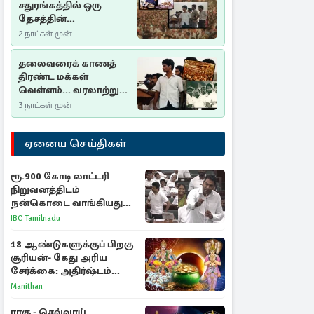
சதுரங்கத்தில் ஒரு
தேசத்தின்
தீர்க்கதரிசனம் :
2 நாட்கள் முன்
சுதுமலை பிரகடனம்
ஒரு வரலாற்றுப் பாடம்
தலைவரைக் காணத்
திரண்ட மக்கள்
வெள்ளம்... வரலாற்றுச்
சிறப்புமிக்க சுதுமலைப்
3 நாட்கள் முன்
பிரகடனம்…
ஏனைய செய்திகள்
ரூ.900 கோடி லாட்டரி
நிறுவனத்திடம்
நன்கொடை வாங்கியது
ஏன்? உதயநிதி - ஆதவ்
IBC Tamilnadu
விவாதம்
18 ஆண்டுகளுக்குப் பிறகு
சூரியன்- கேது அரிய
சேர்க்கை: அதிர்ஷ்டம்
பெறும் 3 ராசிகள்!
Manithan
ராகு - செவ்வாய்