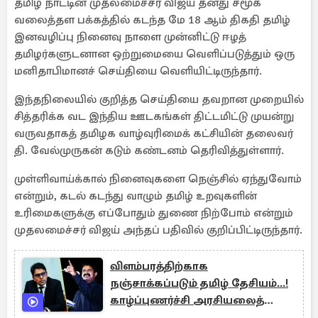
தமிழ் நாட்டின் முதலமைச்சர் விஜய் தனது சமூக
வலைத்தள பக்கத்தில் கடந்த மே 18 ஆம் திகதி தமிழ்
இனவழிப்பு நினைவு நாளை முன்னிட்டு ஈழத்
தமிழர்களுடனான ஒற்றுமையை வெளிப்படுத்தும் ஒரு
மனிதாபிமானச் செய்தியை வெளியிட்டிருந்தார்.
இந்தநிலையில் குறித்த செய்தியை தவறான முறையில்
சித்தரிக்க வட இந்திய ஊடகங்கள் திட்டமிட்டு முயன்று
வருவதாகத் தமிழக வாழ்வுரிமைக் கட்சியின் தலைவர்
தி. வேல்முருகன் கடும் கண்டனம் தெரிவித்துள்ளார்.
முள்ளிவாய்க்கால் நினைவுகளை நெஞ்சில் ஏந்துவோம்
என்றும், கடல் கடந்து வாழும் தமிழ் உறவுகளின்
உரிமைகளுக்கு எப்போதும் துணை நிற்போம் என்றும்
முதலமைச்சர் விஜய் அந்தப் பதிவில் குறிப்பிட்டிருந்தார்.
விளம்பரத்திற்காக
நஞ்சாக்கப்படும் தமிழ் தேசியம்...!
காழ்ப்புணர்ச்சி அரசியலைத்
தோலுரிக்கும் கருணாநிதி