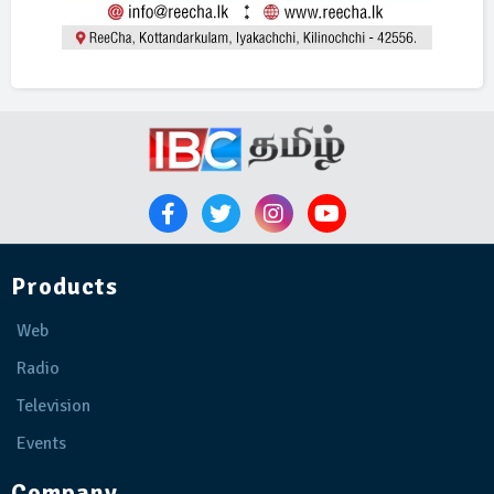
Products
Web
Radio
Television
Events
Company