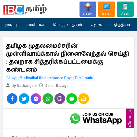
Listen
Watch
Apps
முகப்பு
அரசியல்
பொருளாதாரம்
சமூகம்
இந்தியா
தமிழக முதலமைச்சரின்
முள்ளிவாய்க்கால் நினைவேந்தல் செய்தி
: தவறாக சித்தரிக்கப்பட்டமைக்கு
கண்டனம்
Vijay
Mullivaikal Remembrance Day
Tamil nadu
By Sathangani
3 months ago
விளம்பரம்