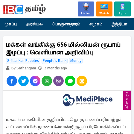
Listen
Watch
Apps
முகப்பு
அரசியல்
பொருளாதாரம்
சமூகம்
இந்தியா
மக்கள் வங்கிக்கு 656 மில்லியன் ரூபாய்
இழப்பு : வெளியான அறிவிப்பு
Sri Lankan Peoples
People's Bank
Money
By Sathangani
3 months ago
விளம்பரம்
மக்கள் வங்கியின் குறிப்பிட்டதொரு பணப்பரிமாற்றக்
கட்டமைப்பில் நாணயமொன்றிற்குப் பிரயோகிக்கப்பட்ட