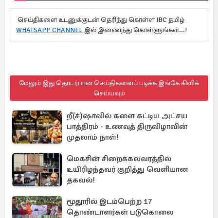
செய்திகளை உடனுக்குடன் தெரிந்து கொள்ள IBC தமிழ்
WHATSAPP CHANNEL
இல் இணைந்து கொள்ளுங்கள்...!
மேலும் இது தொடர்பான செய்திகளைப் படிக்க இங்கே கிளிக்
செய்யவும்
றீ(ச்)ஷாவில் களை கட்டிய அட்சய
பாத்திரம் - உணவுத் திருவிழாவின்
முதலாம் நாள்!
மெகசின் சிறைக்கலவரத்தில்
உயிரிழந்தவர் குறித்து வெளியான
தகவல்!
மூதூரில் இடம்பெற்ற 17
தொண்டாளர்கள் படுகொலை