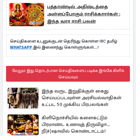
புத்தாண்டில் அதிஷ்டத்தை
அள்ளப்போகும் ராசிக்காரர்கள் :
இந்த வார ராசி பலன்
செய்திகளை உடனுக்குடன் தெரிந்து கொள்ள IBC தமிழ்
WHATSAPP
இல் இணைந்து கொள்ளுங்கள்...!
மேலும் இது தொடர்பான செய்திகளைப் படிக்க இங்கே கிளிக்
செய்யவும்
இந்த வருட இறுதிக்குள் கைது
செய்யப்படவுள்ள அரசியல்வாதிகள்
உட்பட 50 முக்கிய பிரபலங்கள்
கிளிநொச்சியில் களைகட்டும்
பிரமாண்ட உணவுத் திருவிழா...
றீ(ச்)ஷாவில் கொண்டாட்டம்!