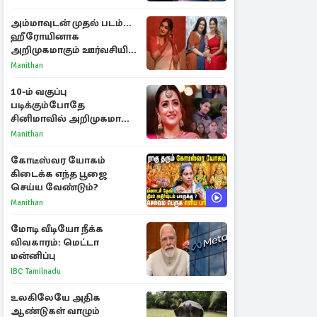
ராசிகள்!
அம்மாவுடன் முதல் படம்...
ஹீரோயினாக
அறிமுகமாகும் ஊர்வசியின்
மகள் தேஜலட்சுமி!
Manithan
10-ம் வகுப்பு
படிக்கும்போதே
சினிமாவில் அறிமுகமான
த்ரிஷா! உண்மையை
Manithan
பகிர்ந்த இயக்குநர் பிரவீன்
காந்தி
கோடீஸ்வர யோகம்
கிடைக்க எந்த பூஜை
செய்ய வேண்டும்?
Manithan
மோடி வீடியோ நீக்க
விவகாரம்: மெட்டா
மன்னிப்பு
IBC Tamilnadu
உலகிலேயே அதிக
ஆண்டுகள் வாழும்