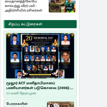
மைதானத்திலேயே
கால்பந்து வீரர் பலி -
அதிர்ச்சியில் ரசிகர்கள்
சிறப்பு கட்டுரைகள்
மூதூர் ACF மனிதாபிமானப்
பணியாளர்கள் படுகொலை (2006):
20 ஆண்டுகளாகியும் நீதி
12 மணி நேரம் முன்
மறுக்கப்பட்ட மனிதாபிமானப்
பேரவலம்
பேரரசுகளின்