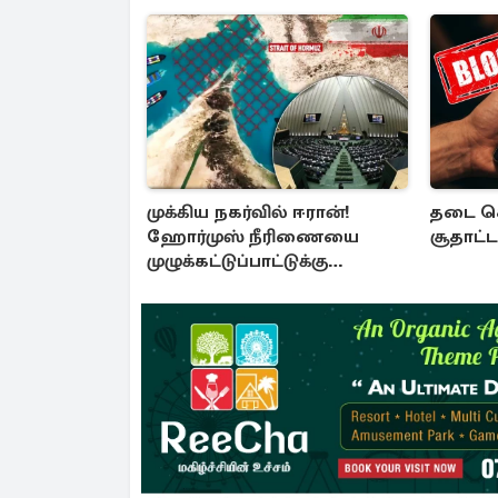
முக்கிய நகர்வில் ஈரான்!
தடை செ
ஹோர்முஸ் நீரிணையை
சூதாட
முழுக்கட்டுப்பாட்டுக்கு
கொண்டு வர புதிய சட்டமூலம்