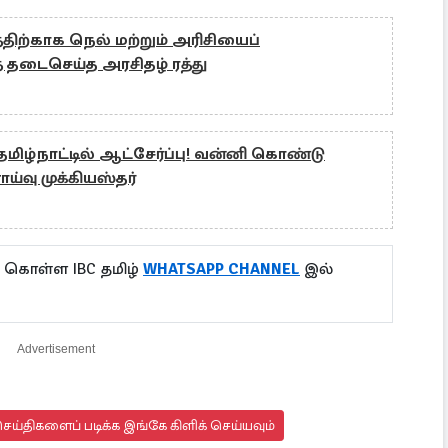
திற்காக நெல் மற்றும் அரிசியைப்
 தடைசெய்த அரசிதழ் ரத்து
தமிழ்நாட்டில் ஆட்சேர்ப்பு! வன்னி கொண்டு
ய்வு முக்கியஸ்தர்
ு கொள்ள IBC தமிழ்
WHATSAPP CHANNEL
இல்
Advertisement
ய்திகளைப் படிக்க இங்கே கிளிக் செய்யவும்