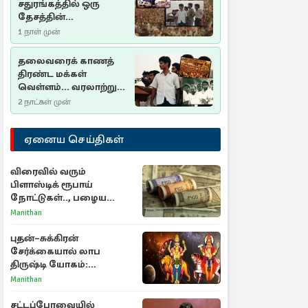
சதுரங்கத்தில் ஒரு
தேசத்தின்
தீர்க்கதரிசனம் :
1 நாள் முன்
சுதுமலை பிரகடனம்
ஒரு வரலாற்றுப் பாடம்
தலைவரைக் காணத்
திரண்ட மக்கள்
வெள்ளம்... வரலாற்றுச்
சிறப்புமிக்க சுதுமலைப்
2 நாட்கள் முன்
பிரகடனம்…
ஏனைய செய்திகள்
விரைவில் வரும்
பிளாஸ்டிக் ரூபாய்
நோட்டுகள்.., பழைய
காகித நோட்டுகள்
Manithan
செல்லுமா?
புதன்–சுக்கிரன்
சேர்க்கையால் லாப
திருஷ்டி யோகம்:
அதிர்ஷ்டம் பெறும் டாப் 3
Manithan
ராசிகள்!
சட்டப்பேரவையில்