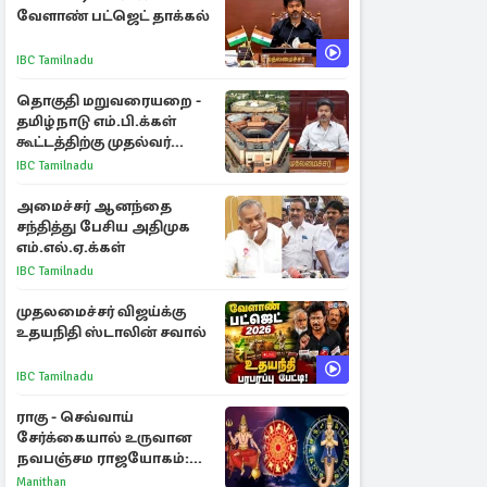
வேளாண் பட்ஜெட் தாக்கல்
IBC Tamilnadu
தொகுதி மறுவரையறை -
தமிழ்நாடு எம்.பி.க்கள்
கூட்டத்திற்கு முதல்வர்
விஜய் அழைப்பு
IBC Tamilnadu
அமைச்சர் ஆனந்தை
சந்தித்து பேசிய அதிமுக
எம்.எல்.ஏ.க்கள்
IBC Tamilnadu
முதலமைச்சர் விஜய்க்கு
உதயநிதி ஸ்டாலின் சவால்
IBC Tamilnadu
ராகு - செவ்வாய்
சேர்க்கையால் உருவான
நவபஞ்சம ராஜயோகம்:
அதிர்ஷ்டம் பெறும் 3
Manithan