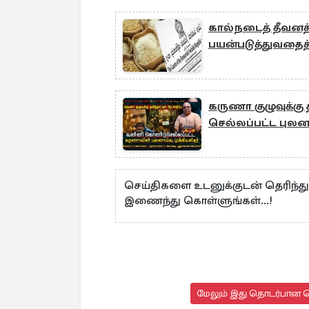
கால்நடைத் தீவனத்
பயன்படுத்துவதைத்
கருணா குழுவுக்கு 
செல்லப்பட்ட புலனா
செய்திகளை உடனுக்குடன் தெரிந்த
இணைந்து கொள்ளுங்கள்...!
மேலும் இது தொடர்பான செ