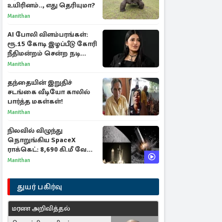
உயிரினம்.., எது தெரியுமா?
Manithan
AI போலி விளம்பரங்கள்:
ரூ.15 கோடி இழப்பீடு கோரி
நீதிமன்றம் சென்ற நடிகை
ஸ்ருதி ஹாசன்!
Manithan
தந்தையின் இறுதிச்
சடங்கை வீடியோ காலில்
பார்த்த மகள்கள்!
Manithan
நிலவில் விழுந்து
நொறுங்கிய SpaceX
ராக்கெட்: 8,690 கி.மீ வேக
மோதலால் உருவான புதிய
Manithan
பள்ளம்!
துயர் பகிர்வு
மரண அறிவித்தல்