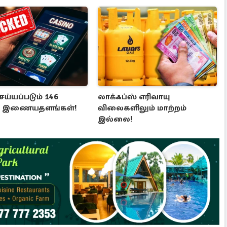
ய்யப்படும் 146
லாக்ஃப்ஸ் எரிவாயு
்ட இணையதளங்கள்!
விலைகளிலும் மாற்றம்
இல்லை!