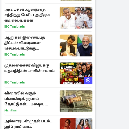
அமைச்சர் ஆனந்தை
சந்தித்து பேசிய அதிமுக
எம்.எல்.ஏ.க்கள்
IBC Tamilnadu
ஆறுகள் இணைப்புத்
திட்டம்: விரைவான
செயல்பாட்டுக்கு
பிரதமருக்கு முதலமைச்சர்
IBC Tamilnadu
கடிதம்
முதலமைச்சர் விஜய்க்கு
உதயநிதி ஸ்டாலின் சவால்
IBC Tamilnadu
விரைவில் வரும்
பிளாஸ்டிக் ரூபாய்
நோட்டுகள்.., பழைய
காகித நோட்டுகள்
Manithan
செல்லுமா?
அம்மாவுடன் முதல் படம்...
ஹீரோயினாக