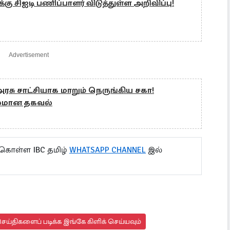
 சிஐடி பணிப்பாளர் விடுத்துள்ள அறிவிப்பு!
Advertisement
அரசு சாட்சியாக மாறும் நெருங்கிய சகா!
பலமான தகவல்
 கொள்ள IBC தமிழ்
WHATSAPP CHANNEL
இல்
ய்திகளைப் படிக்க இங்கே கிளிக் செய்யவும்