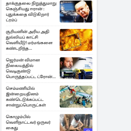
தாக்குதலை நிறுத்துமாறு
கெஞ்சியது ஈரான் :
புதுக்கதை விடுகிறார்
ட்ரம்ப்
சூரியனின் அரிய அதி
துல்லியப் காட்சி
வெளியீடு! மர்மங்களை
கண்டறிந்த
விஞ்ஞானிகள்
ஜெர்மன் விமான
நிலையத்தில்
வெடிகுண்டு
பொருத்தப்பட்ட ட்ரோன்!
தப்பியது உக்ரைன்
விமானம்
செம்மணியில்
இன்றையதினம்
கண்டெடுக்கப்பட்ட
சான்றுப்பொருட்கள்
கொழும்பில்
வெளிநாட்டவர் ஒருவர்
கைது