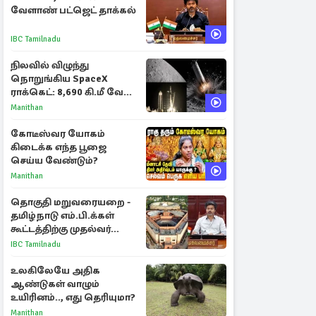
வேளாண் பட்ஜெட் தாக்கல்
IBC Tamilnadu
நிலவில் விழுந்து
நொறுங்கிய SpaceX
ராக்கெட்: 8,690 கி.மீ வேக
மோதலால் உருவான புதிய
Manithan
பள்ளம்!
கோடீஸ்வர யோகம்
கிடைக்க எந்த பூஜை
செய்ய வேண்டும்?
Manithan
தொகுதி மறுவரையறை -
தமிழ்நாடு எம்.பி.க்கள்
கூட்டத்திற்கு முதல்வர்
விஜய் அழைப்பு
IBC Tamilnadu
உலகிலேயே அதிக
ஆண்டுகள் வாழும்
உயிரினம்.., எது தெரியுமா?
Manithan