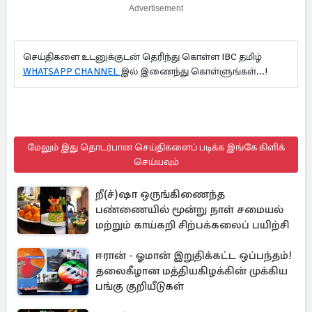
Advertisement
செய்திகளை உடனுக்குடன் தெரிந்து கொள்ள IBC தமிழ்
WHATSAPP CHANNEL
இல் இணைந்து கொள்ளுங்கள்...!
மேலும் இது தொடர்பான செய்திகளைப் படிக்க இங்கே கிளிக்
செய்யவும்
றீ(ச்)ஷா ஒருங்கிணைந்த
பண்ணையில் மூன்று நாள் சமையல்
மற்றும் காய்கறி சிற்பக்கலைப் பயிற்சி
ஈரான் - ஓமான் இறுதிக்கட்ட ஒப்பந்தம்!
தலைகீழான மத்தியகிழக்கின் முக்கிய
பங்கு குறியீடுகள்