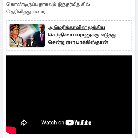
கொண்டிருப்பதாகவும் இந்தர்மித் கில்
தெரிவித்துள்ளார்.
அமெரிக்காவின் முக்கிய
செய்தியை ஈரானுக்கு எடுத்து
சென்றுள்ள பாக்கிஸ்தான்