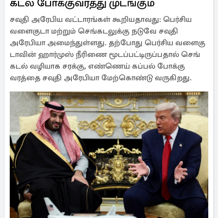
கடல் போக்​கு​வரத்து முடங்​கும்
சவுதி அரேபிய வட்​டாரங்​கள் ​கூறிய​தாவது: பெர்​சிய
வளை​குடா மற்​றும் செங்​கடலுக்கு நடுவே சவுதி
அரேபியா அமைந்​துள்​ளது. தற்​போது பெர்​சிய வளை​கு​
டா​வின் ஹார்​முஸ் நீரிணை மூடப்​பட்​டிருப்​ப​தால் செங்​
கடல் வழி​யாக சரக்​கு, எண்​ணெய் கப்​பல் போக்​கு​
வரத்தை சவுதி அரேபியா மேற்​கொண்டு வரு​கிறது.