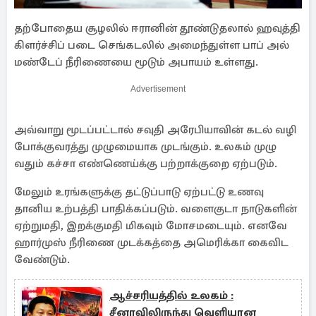
தற்​போதைய சூழலில் ஈரானின் தூண்​டு​தலால் ஹவுத்தி
கிளர்ச்​சிப் படை செங்​கடலில் அமைந்​துள்ள பாப் அல்
மண்​டேப் நீரிணையை மூடும் அபா​யம் உள்​ளது.
Advertisement
அவ்வாறு மூடப்​பட்​டால் சவுதி அரேபி​யா​வின் கடல் வழி
போக்​கு​வரத்து முழு​மை​யாக முடங்​கும். உலகம் முழு​
வதும் கச்சா எண்​ணெய்க்கு பற்​றாக்​குறை ஏற்​படும்.
மேலும் உரங்​களுக்கு தட்​டுப்​பாடு ஏற்​பட்டு உணவு
தானிய உற்​பத்தி பாதிக்​கப்​படும். வளை​குடா நாடு​களின்
ஏற்​றும​தி, இறக்​குமதி மிக​வும் மோசமடை​யும். எனவே
ஹார்​முஸ் நீரிணை முடக்​கத்தை அமெரிக்கா கைவிட
வேண்​டும்.
ஆச்சரியத்தில் உலகம் :
சீனாவிலிருந்து வெளியான