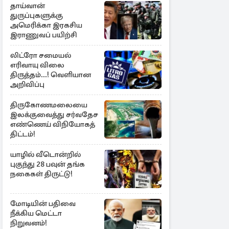
தாய்வான்
துருப்புகளுக்கு
அமெரிக்கா இரகசிய
இராணுவப் பயிற்சி
லிட்ரோ சமையல்
எரிவாயு விலை
திருத்தம்...! வெளியான
அறிவிப்பு
திருகோணமலையை
இலக்குவைத்து சர்வதேச
எண்ணெய் விநியோகத்
திட்டம்!
யாழில் வீடொன்றில்
புகுந்து 28 பவுன் தங்க
நகைகள் திருட்டு!
மோடியின் பதிவை
நீக்கிய மெட்டா
நிறுவனம்!