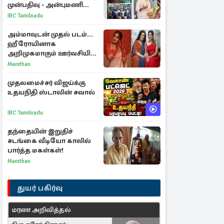
முன்பதிவு - அன்புமணி
ராமதாஸ் எதிர்ப்பு
IBC Tamilnadu
அம்மாவுடன் முதல் படம்...
ஹீரோயினாக
அறிமுகமாகும் ஊர்வசியின்
மகள் தேஜலட்சுமி!
Manithan
முதலமைச்சர் விஜய்க்கு
உதயநிதி ஸ்டாலின் சவால்
IBC Tamilnadu
தந்தையின் இறுதிச்
சடங்கை வீடியோ காலில்
பார்த்த மகள்கள்!
Manithan
துயர் பகிர்வு
மரண அறிவித்தல்