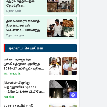
சதுரங்கத்தில் ஒரு
தேசத்தின்
தீர்க்கதரிசனம் :
1 நாள் முன்
சுதுமலை பிரகடனம்
ஒரு வரலாற்றுப் பாடம்
தலைவரைக் காணத்
திரண்ட மக்கள்
வெள்ளம்... வரலாற்றுச்
சிறப்புமிக்க சுதுமலைப்
2 நாட்கள் முன்
பிரகடனம்…
ஏனைய செய்திகள்
மக்கள் நலனுக்கு
முக்கியத்துவம் அளித்த
2026–27 பட்ஜெட் - புதிய
நலத்திட்டங்கள்
IBC Tamilnadu
என்னென்ன?
நிலவில் விழுந்து
நொறுங்கிய SpaceX
ராக்கெட்: 8,690 கி.மீ வேக
மோதலால் உருவான புதிய
Manithan
பள்ளம்!
2026-27 தமிழ்நாடு