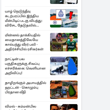
யாழ் நெடுந்தீவு
கடற்பரப்பில் இந்திய
மீன்பிடிப் படகு விபத்து:
விசேட தேடுதலில்
இலங்கை கடற்படை
மின்னல் தாக்கியதில்
மைதானத்திலேயே
கால்பந்து வீரர் பலி -
அதிர்ச்சியில் ரசிகர்கள்
நாட்டின் பல
பகுதிகளுக்கு சிவப்பு
எச்சரிக்கை: வெளியான
அறிவிப்பு!
தாழிறங்கும் அபாயத்தில்
ஹட்டன் - கொழும்பு
பிரதான வீதி
விமல் - கம்மன்பில