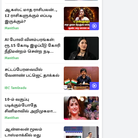
ராசிகள்!
ஆகஸ்ட் மாத ராசிபலன்..,
12 ராசிகளுக்கும் எப்படி
இருக்கும்?
Manithan
AI போலி விளம்பரங்கள்:
ரூ.15 கோடி இழப்பீடு கோரி
நீதிமன்றம் சென்ற நடிகை
ஸ்ருதி ஹாசன்!
Manithan
சட்டப்பேரவையில்
வேளாண் பட்ஜெட் தாக்கல்
IBC Tamilnadu
10-ம் வகுப்பு
படிக்கும்போதே
சினிமாவில் அறிமுகமான
த்ரிஷா! உண்மையை
Manithan
பகிர்ந்த இயக்குநர் பிரவீன்
காந்தி
ஆன்லைன் மூலம்
டாஸ்மாக்கில் மது