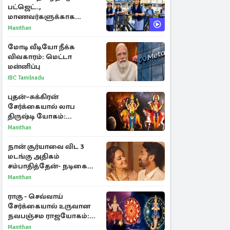
பட்ஜெட்..,
மாணவர்களுக்காக
வெளியான முக்கிய
Manithan
அறிவிப்புகள்
மோடி வீடியோ நீக்க
விவகாரம்: மெட்டா
மன்னிப்பு
IBC Tamilnadu
புதன்–சுக்கிரன்
சேர்க்கையால் லாப
திருஷ்டி யோகம்:
அதிர்ஷ்டம் பெறும் டாப் 3
Manithan
ராசிகள்!
நான் சூர்யாவை விட 3
மடங்கு அதிகம்
சம்பாதித்தேன்- நடிகை
ஜோதிகா
Manithan
ராகு - செவ்வாய்
சேர்க்கையால் உருவான
நவபஞ்சம ராஜயோகம்:
அதிர்ஷ்டம் பெறும் 3
Manithan