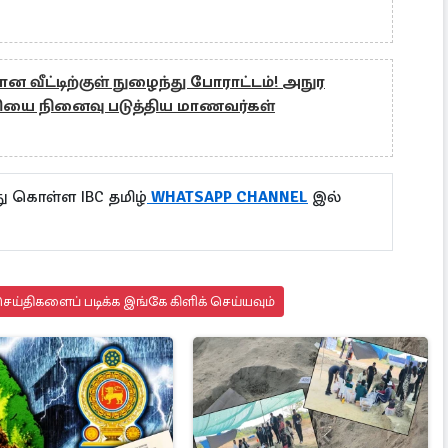
ன வீட்டிற்குள் நுழைந்து போராட்டம்! அநுர
ுதியை நினைவு படுத்திய மாணவர்கள்
ு கொள்ள IBC தமிழ்
WHATSAPP CHANNEL
இல்
ய்திகளைப் படிக்க இங்கே கிளிக் செய்யவும்