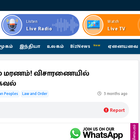
Listen
Watch
Live Radio
Live TV
மூகம்
இந்தியா
உலகம்
BizNews
ஏனையவை
New
்ம மரணம்! விசாரணையில்
தகவல்
an Peoples
Law and Order
3 months ago
Report
விளம்பரம்