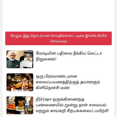
மேலும் இது தொடர்பான செய்திகளைப் படிக்க இங்கே கிளிக்
செய்யவும்
மோடியின் பதிவை நீக்கிய மெட்டா
நிறுவனம்!
ஒரு பிரம்மாண்டமான
சுவைப்பயணத்திற்குத் தயாராகும்
கிளிநொச்சி மண்
றீ(ச்)ஷா ஒருங்கிணைந்த
பண்ணையில் மூன்று நாள் சமையல்
மற்றும் காய்கறி சிற்பக்கலைப் பயிற்சி