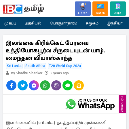
Listen
Watch
Apps
முகப்பு
அரசியல்
பொருளாதாரம்
சமூகம்
இந்தியா
இலங்கை கிரிக்கெட் பேரவை
உத்தியோகபூர்வ சீருடையுடன் யாழ்.
மைந்தன் வியாஸ்காந்த்
Sri Lanka
South Africa
T20 World Cup 2024
By Shadhu Shanker
2 years ago
விளம்பரம்
இலங்கையில் (srilanka) நடத்தப்படும் முன்னணி