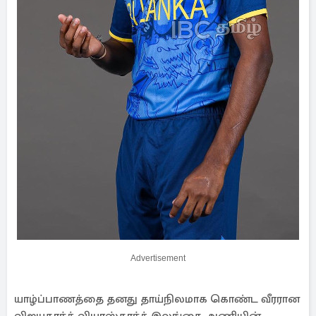
Advertisement
யாழ்ப்பாணத்தை தனது தாய்நிலமாக கொண்ட வீரரான