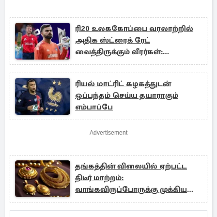
ரி20 உலககோப்பை வரலாற்றில்
அதிக ஸ்ட்ரைக் ரேட்
வைத்திருக்கும் வீரர்கள்:
முதலிடத்தில் யார்!
ரியல் மாட்ரிட் கழகத்துடன்
ஒப்பந்தம் செய்ய தயாராகும்
எம்பாப்பே
Advertisement
தங்கத்தின் விலையில் ஏற்பட்ட
திடீர் மாற்றம்:
வாங்கவிருப்போருக்கு முக்கிய
தகவல்