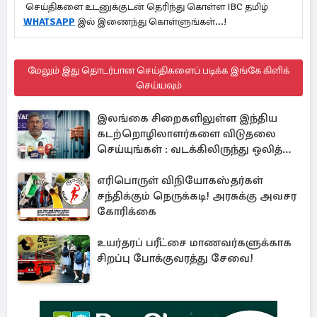
செய்திகளை உடனுக்குடன் தெரிந்து கொள்ள IBC தமிழ்
WHATSAPP
இல் இணைந்து கொள்ளுங்கள்...!
மேலும் இது தொடர்பான செய்திகளைப் படிக்க இங்கே கிளிக்
செய்யவும்
இலங்கை சிறைகளிலுள்ள இந்திய
கடற்றொழிலாளர்களை விடுதலை
செய்யுங்கள் : வடக்கிலிருந்து ஒலித்த
குரல்
எரிபொருள் விநியோகஸ்தர்கள்
சந்திக்கும் நெருக்கடி! அரசுக்கு அவசர
கோரிக்கை
உயர்தரப் பரீட்சை மாணவர்களுக்காக
சிறப்பு போக்குவரத்து சேவை!