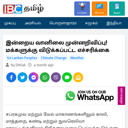
Listen
Watch
Apps
முகப்பு
அரசியல்
பொருளாதாரம்
சமூகம்
இந்தியா
இன்றைய வானிலை முன்னறிவிப்பு!
மக்களுக்கு விடுக்கப்பட்ட எச்சரிக்கை
Sri Lankan Peoples
Climate Change
Weather
By Dhilak
a month ago
விளம்பரம்
சப்ரகமுவ மற்றும் மேல் மாகாணங்களிலும் காலி,
மாத்தறை, கண்டி மற்றும் நுவரெலியா