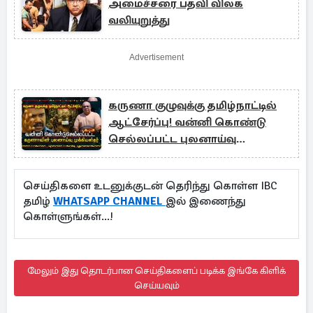
அமைச்சரை பதவி விலக
வலியுறுத்து
Advertisement
கருணா குழுவுக்கு தமிழ்நாட்டில்
ஆட்சேர்ப்பு! வன்னி கொண்டு
செல்லப்பட்ட புலனாய்வு
முக்கியஸ்தர்
செய்திகளை உடனுக்குடன் தெரிந்து கொள்ள IBC
தமிழ்
WHATSAPP CHANNEL
இல் இணைந்து
கொள்ளுங்கள்...!
மேலும் இது தொடர்பான செய்திகளைப் படிக்க இங்கே கிளிக்
செய்யவும்