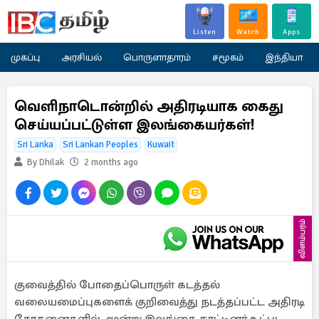
Listen
Watch
Apps
முகப்பு
அரசியல்
பொருளாதாரம்
சமூகம்
இந்தியா
வெளிநாடொன்றில் அதிரடியாக கைது
செய்யப்பட்டுள்ள இலங்கையர்கள்!
Sri Lanka
Sri Lankan Peoples
Kuwait
By Dhilak
2 months ago
விளம்பரம்
குவைத்தில் போதைப்பொருள் கடத்தல்
வலையமைப்புகளைக் குறிவைத்து நடத்தப்பட்ட அதிரடி