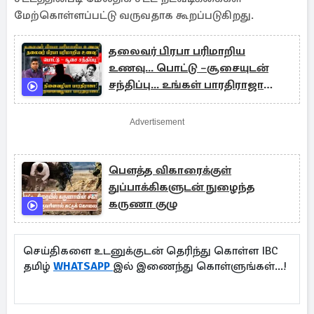
மேற்கொள்ளப்பட்டு வருவதாக கூறப்படுகிறது.
தலைவர் பிரபா பரிமாறிய
உணவு... பொட்டு –சூசையுடன்
சந்திப்பு... உங்கள் பாரதிராஜா
பேசுகிறேன் !
Advertisement
பௌத்த விகாரைக்குள்
துப்பாக்கிகளுடன் நுழைந்த
கருணா குழு
செய்திகளை உடனுக்குடன் தெரிந்து கொள்ள IBC
தமிழ்
WHATSAPP
இல் இணைந்து கொள்ளுங்கள்...!