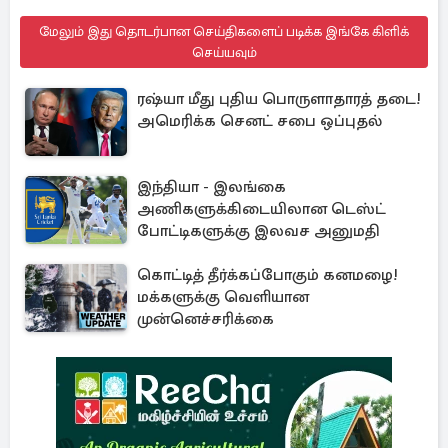
மேலும் இது தொடர்பான செய்திகளைப் படிக்க இங்கே கிளிக்
செய்யவும்
ரஷ்யா மீது புதிய பொருளாதாரத் தடை!
அமெரிக்க செனட் சபை ஒப்புதல்
இந்தியா - இலங்கை
அணிகளுக்கிடையிலான டெஸ்ட்
போட்டிகளுக்கு இலவச அனுமதி
கொட்டித் தீர்க்கப்போகும் கனமழை!
மக்களுக்கு வெளியான
முன்னெச்சரிக்கை