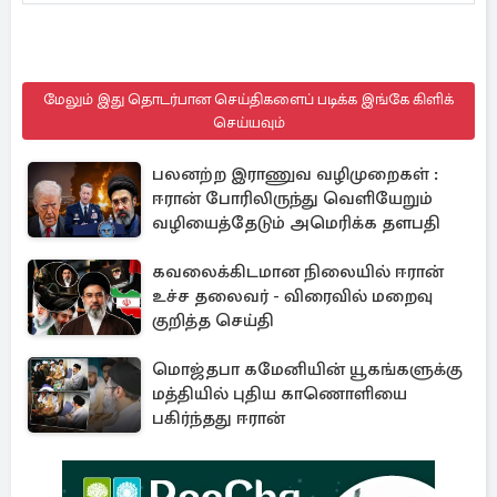
மேலும் இது தொடர்பான செய்திகளைப் படிக்க இங்கே கிளிக்
செய்யவும்
பலனற்ற இராணுவ வழிமுறைகள் :
ஈரான் போரிலிருந்து வெளியேறும்
வழியைத்தேடும் அமெரிக்க தளபதி
கவலைக்கிடமான நிலையில் ஈரான்
உச்ச தலைவர் - விரைவில் மறைவு
குறித்த செய்தி
மொஜ்தபா கமேனியின் யூகங்களுக்கு
மத்தியில் புதிய காணொளியை
பகிர்ந்தது ஈரான்