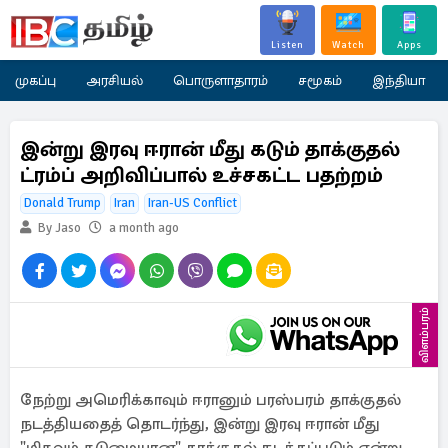
Listen
Watch
Apps
முகப்பு
அரசியல்
பொருளாதாரம்
சமூகம்
இந்தியா
இன்று இரவு ஈரான் மீது கடும் தாக்குதல்
ட்ரம்ப் அறிவிப்பால் உச்சகட்ட பதற்றம்
Donald Trump
Iran
Iran-US Conflict
By Jaso
a month ago
விளம்பரம்
நேற்று அமெரிக்காவும் ஈரானும் பரஸ்பரம் தாக்குதல்
நடத்தியதைத் தொடர்ந்து, இன்று இரவு ஈரான் மீது