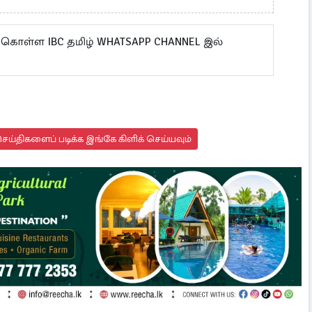
 கொள்ள IBC தமிழ் WHATSAPP CHANNEL இல்
ய்திகளைப் படிக்க இங்கே கிளிக் செய்யவும்