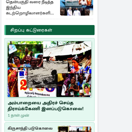
தென்பகுதி வரை நீடித்த
இந்திய
கடற்றொழிலாளர்களின்
ஊடுருவல்
சிறப்பு கட்டுரைகள்
அம்பாறையை அதிரச் செய்த
திராய்க்கேணி இனப்படுகொலை!
1 நாள் முன்
கிருசாந்தி படுகொலை