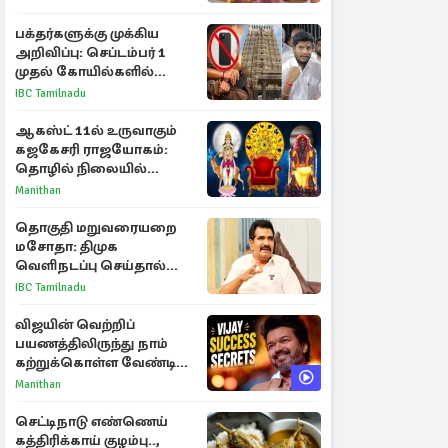
பக்தர்களுக்கு முக்கிய
அறிவிப்பு: செப்டம்பர் 1
முதல் கோயில்களில்
மொபைலுக்கு தடை!
IBC Tamilnadu
ஆகஸ்ட் 11ல் உருவாகும்
கஜகேசரி ராஜயோகம்:
தொழில் நிலையில்
அதிர்ஷ்டம் பெறும் 3
Manithan
ராசிகள்!
தொகுதி மறுவரையறை
மசோதா: திமுக
வெளிநடப்பு செய்தால்
ஆதரவாகவே கருதப்படும்
IBC Tamilnadu
– அமைச்சர் நிர்மல்குமார்
விஜயின் வெற்றிப்
பயணத்திலிருந்து நாம்
கற்றுக்கொள்ள வேண்டிய
முக்கிய 3 விடயங்கள்!
Manithan
செட்டிநாடு எண்ணெய்
கத்திரிக்காய் குழம்பு..,