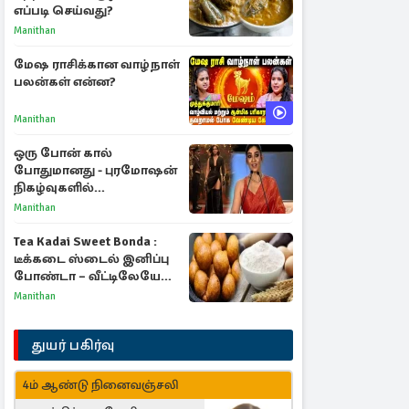
எப்படி செய்வது?
Manithan
மேஷ ராசிக்கான வாழ்நாள்
பலன்கள் என்ன?
Manithan
ஒரு போன் கால்
போதுமானது - புரமோஷன்
நிகழ்வுகளில்
பங்கேற்காதது குறித்து
Manithan
நயன்தாரா ஓபன் டாக்!
Tea Kadai Sweet Bonda :
டீக்கடை ஸ்டைல் இனிப்பு
போண்டா – வீட்டிலேயே
செய்வது எப்படி?
Manithan
துயர் பகிர்வு
4ம் ஆண்டு நினைவஞ்சலி