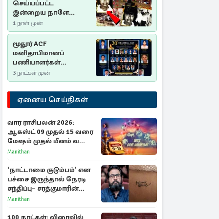
செய்யப்பட்ட
இன்றைய நாளே
செம்மணி
1 நாள் முன்
இனப்படுகொலை
தினம்…!
மூதூர் ACF
மனிதாபிமானப்
பணியாளர்கள்
படுகொலை (2006): 20
3 நாட்கள் முன்
ஆண்டுகளாகியும் நீதி
மறுக்கப்பட்ட
ஏனைய செய்திகள்
மனிதாபிமானப்
பேரவலம்
வார ராசிபலன் 2026:
ஆகஸ்ட் 09 முதல் 15 வரை
மேஷம் முதல் மீனம் வரை
முழு பலன்கள்
Manithan
‘நாட்டாமை குடும்பம்’ என
பச்சை இருந்தால் நேரடி
சந்திப்பு– சரத்குமாரின்
புதிய யோசனை
Manithan
100 நாட்கள்: விரைவில்