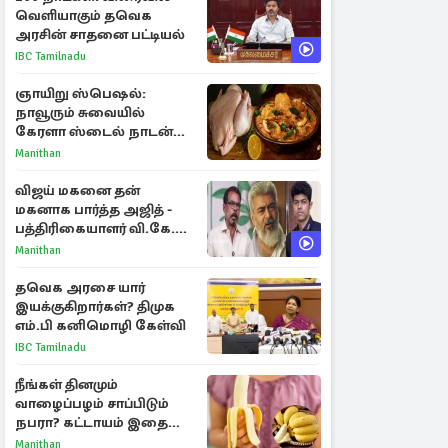
வெளியாகும் தவெக
அரசின் சாதனை பட்டியல்
IBC Tamilnadu
ஞாயிறு ஸ்பெஷல்:
நாவூரும் சுவையில்
கேரளா ஸ்டைல் நாடன்
சிக்கன் குழம்பு ரெசிபி!
Manithan
விஜய் மகனை தன்
மகனாக பார்த்த அஜித் -
பத்திரிகையாளர் வி.கே.
சுந்தர் ஓபன் டாக்!
Manithan
தவெக அரசை யார்
இயக்குகிறார்கள்? திமுக
எம்.பி கனிமொழி கேள்வி
IBC Tamilnadu
நீங்கள் தினமும்
வாழைப்பழம் சாப்பிடும்
நபரா? கட்டாயம் இதை
தெரிந்து கொள்ளுங்கள்
Manithan