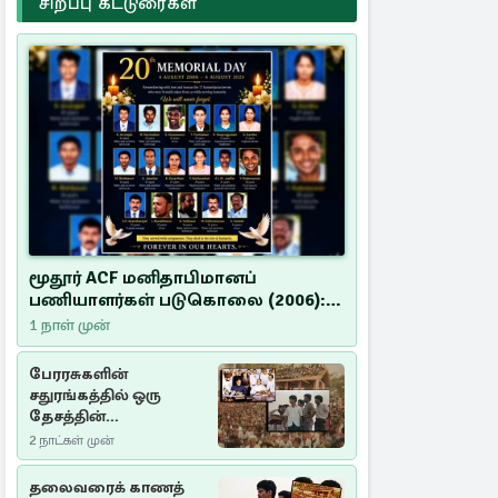
சிறப்பு கட்டுரைகள்
மூதூர் ACF மனிதாபிமானப்
பணியாளர்கள் படுகொலை (2006):
20 ஆண்டுகளாகியும் நீதி
1 நாள் முன்
மறுக்கப்பட்ட மனிதாபிமானப்
பேரவலம்
பேரரசுகளின்
சதுரங்கத்தில் ஒரு
தேசத்தின்
தீர்க்கதரிசனம் :
2 நாட்கள் முன்
சுதுமலை பிரகடனம்
ஒரு வரலாற்றுப் பாடம்
தலைவரைக் காணத்