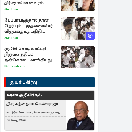
திரிஷாவின் வைரல்
செல்ஃபிக்கு மருத்துவர்
Manithan
விளக்கம்
பேப்பர் படித்தால் தான்
தெரியும்... முதலமைச்சர்
விஜய்க்கு உதயநிதி
ஸ்டாலின் பதிலடி
Manithan
ரூ.900 கோடி லாட்டரி
நிறுவனத்திடம்
நன்கொடை வாங்கியது
ஏன்? உதயநிதி - ஆதவ்
IBC Tamilnadu
விவாதம்
துயர் பகிர்வு
மரண அறிவித்தல்
திரு கந்தையா செல்வராஜா
வட்டுக்கோட்டை, வெள்ளவத்தை,
Toronto, Canada
06 Aug, 2026