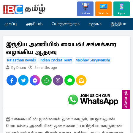
Listen
Watch
Apps
முகப்பு
அரசியல்
பொருளாதாரம்
சமூகம்
இந்தியா
இந்திய அணியில் வைபவ்! சங்கக்கார
வழங்கிய ஆதரவு
Rajasthan Royals
Indian Cricket Team
Vaibhav Suryavanshi
By Dharu
2 months ago
விளம்பரம்
இலங்கையின் முன்னாள் தலைவரும், ராஜஸ்தான்
ரோயல்ஸ் அணியின் தலைமைப் பயிற்சியாளருமான