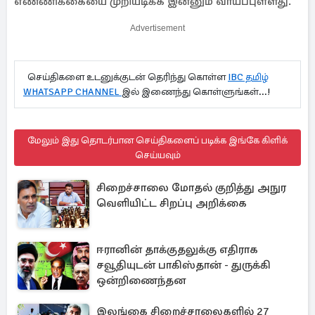
எண்ணிக்கையை முறியடிக்க இன்னும் வாய்ப்புள்ளது.
Advertisement
செய்திகளை உடனுக்குடன் தெரிந்து கொள்ள
IBC தமிழ்
WHATSAPP CHANNEL
இல் இணைந்து கொள்ளுங்கள்...!
மேலும் இது தொடர்பான செய்திகளைப் படிக்க இங்கே கிளிக்
செய்யவும்
சிறைச்சாலை மோதல் குறித்து அநுர
வெளியிட்ட சிறப்பு அறிக்கை
ஈரானின் தாக்குதலுக்கு எதிராக
சவூதியுடன் பாகிஸ்தான் - துருக்கி
ஒன்றிணைந்தன
இலங்கை சிறைச்சாலைகளில் 27