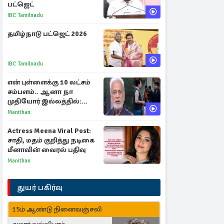
பட்ஜெட்
IBC Tamilnadu
தமிழ்நாடு பட்ஜெட் 2026
IBC Tamilnadu
என் புள்ளைக்கு 10 லட்சம்
சம்பளம்.. ஆனா நா
முதியோர் இல்லத்தில்:
நடிகரின் கண்ணீர் பேட்டி
Manithan
Actress Meena Viral Post:
சாதி, மதம் குறித்து நடிகை
மீனாவின் வைரல் பதிவு
Manithan
துயர் பகிர்வு
15ம் ஆண்டு நினைவஞ்சலி