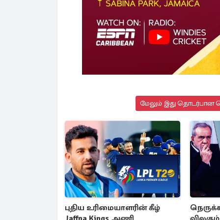
மேலும் இது தொடர்பான செ
புதிய உரிமையாளரின் கீழ்
நெருக்க
Jaffna Kings அணி
விலகும