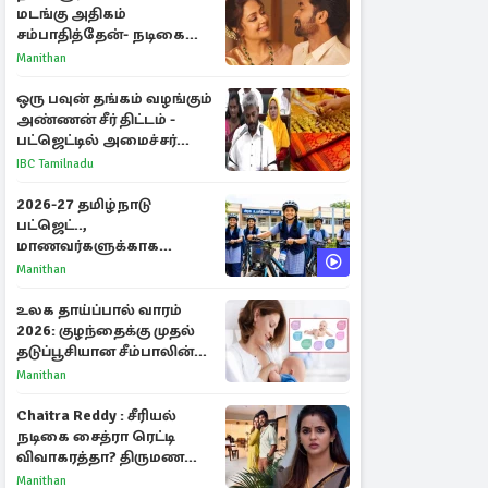
மடங்கு அதிகம்
சம்பாதித்தேன்- நடிகை
ஜோதிகா
Manithan
ஒரு பவுன் தங்கம் வழங்கும்
அண்ணன் சீர் திட்டம் -
பட்ஜெட்டில் அமைச்சர்
மரிய வில்சன் அறிவிப்பு!
IBC Tamilnadu
2026-27 தமிழ்நாடு
பட்ஜெட்..,
மாணவர்களுக்காக
வெளியான முக்கிய
Manithan
அறிவிப்புகள்
உலக தாய்ப்பால் வாரம்
2026: குழந்தைக்கு முதல்
தடுப்பூசியான சீம்பாலின்
முக்கியத்துவம்!
Manithan
Chaitra Reddy : சீரியல்
நடிகை சைத்ரா ரெட்டி
விவாகரத்தா? திருமண
புகைப்படங்களை நீக்கம்
Manithan