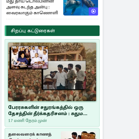
மீது தாய் டொல்பினின்
அளவு கடந்த அன்பு :
வைரலாகும் காணொளி
சிறப்பு கட்டுரைகள்
பேரரசுகளின் சதுரங்கத்தில் ஒரு
தேசத்தின் தீர்க்கதரிசனம் : சுதுமலை
பிரகடனம் ஒரு வரலாற்றுப் பாடம்
17 மணி நேரம் முன்
தலைவரைக் காணத்