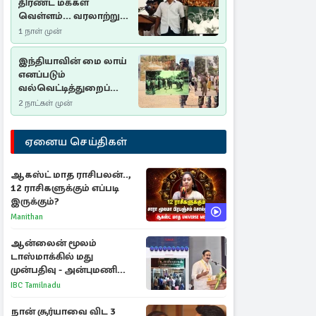
திரண்ட மக்கள்
வெள்ளம்... வரலாற்றுச்
சிறப்புமிக்க சுதுமலைப்
1 நாள் முன்
பிரகடனம்…
இந்தியாவின் மை லாய்
எனப்படும்
வல்வெட்டித்துறைப்
படுகொலை…
2 நாட்கள் முன்
ஏனைய செய்திகள்
ஆகஸ்ட் மாத ராசிபலன்..,
12 ராசிகளுக்கும் எப்படி
இருக்கும்?
Manithan
ஆன்லைன் மூலம்
டாஸ்மாக்கில் மது
முன்பதிவு - அன்புமணி
ராமதாஸ் எதிர்ப்பு
IBC Tamilnadu
நான் சூர்யாவை விட 3