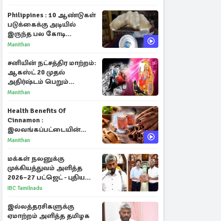
Philippines : 10 ஆண்டுகள்
படுக்கைக்கு அடியில்
இருந்த பல கோடி
மதிப்புள்ள அரிய முத்து!
Manithan
சனியின் நட்சத்திர மாற்றம்:
ஆகஸ்ட் 20 முதல்
அதிர்ஷ்டம் பெறும்
ராசிகள்!
Manithan
Health Benefits Of
Cinnamon :
இலவங்கப்பட்டையின்
மருத்துவ குணங்களும்
Manithan
ஆரோக்கிய
நன்மைகளும்!
மக்கள் நலனுக்கு
முக்கியத்துவம் அளித்த
2026–27 பட்ஜெட் - புதிய
நலத்திட்டங்கள்
IBC Tamilnadu
என்னென்ன?
இல்லத்தரசிகளுக்கு
ஏமாற்றம் அளித்த தமிழக