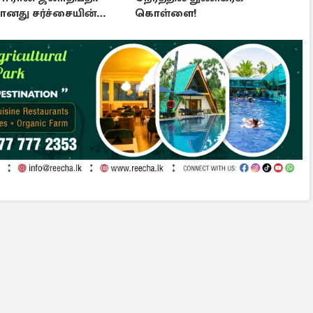
னது சர்ச்சையின்
கொள்ளை!
 நிலை