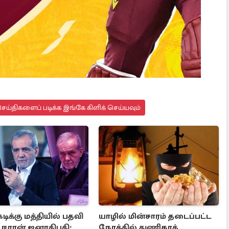
ய்திகளைப் படிக்க இங்கே கிளிக் செய்யவும்
டிக்கு மத்தியில் பதவி
யாழில் மின்சாரம் தடைப்பட்ட
் ஈரான் ஜனாதிபதி:
நேரத்தில் துணிகரக்