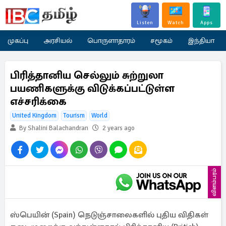
Listen
Watch
Apps
முகப்பு
அரசியல்
பொருளாதாரம்
சமூகம்
இந்தியா
பிரித்தானிய செல்லும் சுற்றுலா
பயணிகளுக்கு விடுக்கப்பட்டுள்ள
எச்சரிக்கை
United Kingdom
Tourism
World
By Shalini Balachandran
2 years ago
விளம்பரம்
ஸ்பெயின் (Spain) நெடுஞ்சாலைகளில் புதிய விதிகள்