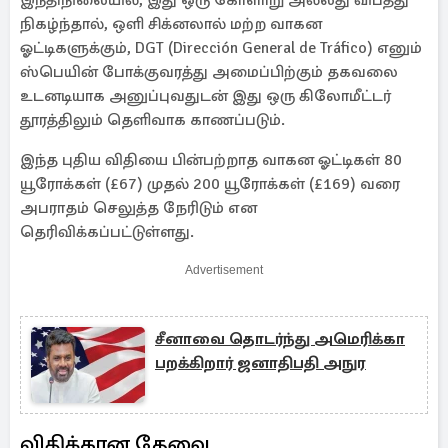
இந்திநிலையில், இது ஒரு கோளாறு அல்லது விபத்து
நிகழ்ந்தால், ஒளி சிக்னலால் மற்ற வாகன
ஓட்டிகளுக்கும், DGT (Dirección General de Tráfico) எனும்
ஸ்பெயின் போக்குவரத்து அமைப்பிற்கும் தகவலை
உடனடியாக அனுப்புவதுடன் இது ஒரு கிலோமீட்டர்
தூரத்திலும் தெளிவாக காணப்படும்.
இந்த புதிய விதியை பின்பற்றாத வாகன ஓட்டிகள் 80
யூரோக்கள் (£67) முதல் 200 யூரோக்கள் (£169) வரை
அபராதம் செலுத்த நேரிடும் என
தெரிவிக்கப்பட்டுள்ளது.
Advertisement
சீனாவை தொடர்ந்து அமெரிக்கா
பறக்கிறார் ஜனாதிபதி அநுர
விதிக்கான தேவை