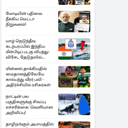
மோடியின் பதிவை
நீக்கிய மெட்டா
நிறுவனம்!
யாழ் நெடுந்தீவு
கடற்பரப்பில் இந்திய
மீன்பிடிப் படகு விபத்து:
விசேட தேடுதலில்
இலங்கை கடற்படை
மின்னல் தாக்கியதில்
மைதானத்திலேயே
கால்பந்து வீரர் பலி -
அதிர்ச்சியில் ரசிகர்கள்
நாட்டின் பல
பகுதிகளுக்கு சிவப்பு
எச்சரிக்கை: வெளியான
அறிவிப்பு!
தாழிறங்கும் அபாயத்தில்