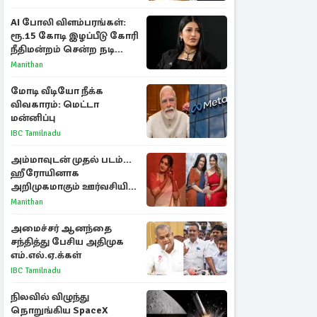
கடிதம்
AI போலி விளம்பரங்கள்:
ரூ.15 கோடி இழப்பீடு கோரி
நீதிமன்றம் சென்ற நடிகை
ஸ்ருதி ஹாசன்!
Manithan
மோடி வீடியோ நீக்க
விவகாரம்: மெட்டா
மன்னிப்பு
IBC Tamilnadu
அம்மாவுடன் முதல் படம்...
ஹீரோயினாக
அறிமுகமாகும் ஊர்வசியின்
மகள் தேஜலட்சுமி!
Manithan
அமைச்சர் ஆனந்தை
சந்தித்து பேசிய அதிமுக
எம்.எல்.ஏ.க்கள்
IBC Tamilnadu
நிலவில் விழுந்து
நொறுங்கிய SpaceX