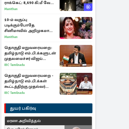
ராக்கெட்: 8,690 கி.மீ வேக
மோதலால் உருவான புதிய
Manithan
பள்ளம்!
10-ம் வகுப்பு
படிக்கும்போதே
சினிமாவில் அறிமுகமான
த்ரிஷா! உண்மையை
Manithan
பகிர்ந்த இயக்குநர் பிரவீன்
காந்தி
தொகுதி மறுவரையறை:
தமிழ்நாடு எம்.பி.க்களுடன்
முதலமைச்சர் விஜய்
ஆலோசனை
IBC Tamilnadu
தொகுதி மறுவரையறை -
தமிழ்நாடு எம்.பி.க்கள்
கூட்டத்திற்கு முதல்வர்
விஜய் அழைப்பு
IBC Tamilnadu
துயர் பகிர்வு
மரண அறிவித்தல்