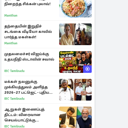
நிறைந்த சிக்கன் புலாவ்!
Manithan
தந்தையின் இறுதிச்
சடங்கை வீடியோ காலில்
பார்த்த மகள்கள்!
Manithan
முதலமைச்சர் விஜய்க்கு
உதயநிதி ஸ்டாலின் சவால்
IBC Tamilnadu
மக்கள் நலனுக்கு
முக்கியத்துவம் அளித்த
2026–27 பட்ஜெட் - புதிய
நலத்திட்டங்கள்
IBC Tamilnadu
என்னென்ன?
ஆறுகள் இணைப்புத்
திட்டம்: விரைவான
செயல்பாட்டுக்கு
பிரதமருக்கு முதலமைச்சர்
IBC Tamilnadu