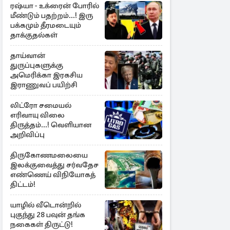
ரஷ்யா - உக்ரைன் போரில்
மீண்டும் பதற்றம்...! இரு
பக்கமும் தீரமடையும்
தாக்குதல்கள்
தாய்வான்
துருப்புகளுக்கு
அமெரிக்கா இரகசிய
இராணுவப் பயிற்சி
லிட்ரோ சமையல்
எரிவாயு விலை
திருத்தம்...! வெளியான
அறிவிப்பு
திருகோணமலையை
இலக்குவைத்து சர்வதேச
எண்ணெய் விநியோகத்
திட்டம்!
யாழில் வீடொன்றில்
புகுந்து 28 பவுன் தங்க
நகைகள் திருட்டு!