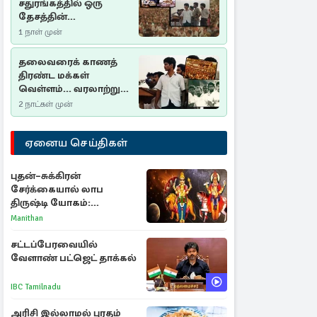
சதுரங்கத்தில் ஒரு
தேசத்தின்
தீர்க்கதரிசனம் :
1 நாள் முன்
சுதுமலை பிரகடனம்
ஒரு வரலாற்றுப் பாடம்
தலைவரைக் காணத்
திரண்ட மக்கள்
வெள்ளம்... வரலாற்றுச்
சிறப்புமிக்க சுதுமலைப்
2 நாட்கள் முன்
பிரகடனம்…
ஏனைய செய்திகள்
புதன்–சுக்கிரன்
சேர்க்கையால் லாப
திருஷ்டி யோகம்:
அதிர்ஷ்டம் பெறும் டாப் 3
Manithan
ராசிகள்!
சட்டப்பேரவையில்
வேளாண் பட்ஜெட் தாக்கல்
IBC Tamilnadu
அரிசி இல்லாமல் புரதம்