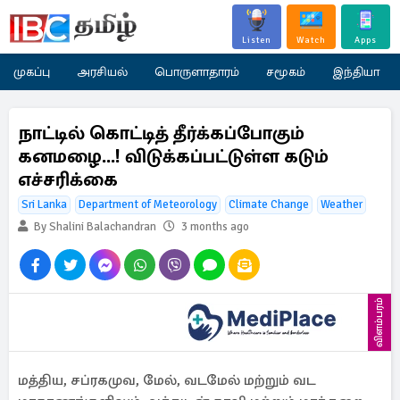
Listen
Watch
Apps
முகப்பு
அரசியல்
பொருளாதாரம்
சமூகம்
இந்தியா
நாட்டில் கொட்டித் தீர்க்கப்போகும்
கனமழை...! விடுக்கப்பட்டுள்ள கடும்
எச்சரிக்கை
Sri Lanka
Department of Meteorology
Climate Change
Weather
By Shalini Balachandran
3 months ago
விளம்பரம்
மத்திய, சப்ரகமுவ, மேல், வடமேல் மற்றும் வட