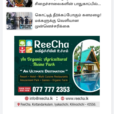
சிறைச்சாலைகளின் பாதுகாப்பில்
பாரிய அச்சுறுத்தல்
கொட்டித் தீர்க்கப்போகும் கனமழை!
மக்களுக்கு வெளியான
முன்னெச்சரிக்கை