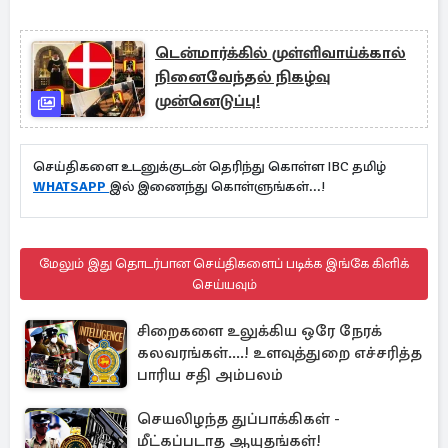
டென்மார்க்கில் முள்ளிவாய்க்கால்
நினைவேந்தல் நிகழ்வு
முன்னெடுப்பு!
செய்திகளை உடனுக்குடன் தெரிந்து கொள்ள IBC தமிழ்
WHATSAPP
இல் இணைந்து கொள்ளுங்கள்...!
மேலும் இது தொடர்பான செய்திகளைப் படிக்க இங்கே கிளிக்
செய்யவும்
சிறைகளை உலுக்கிய ஒரே நேரக்
கலவரங்கள்....! உளவுத்துறை எச்சரித்த
பாரிய சதி அம்பலம்
செயலிழந்த துப்பாக்கிகள் -
மீட்கப்படாத ஆயுதங்கள்!