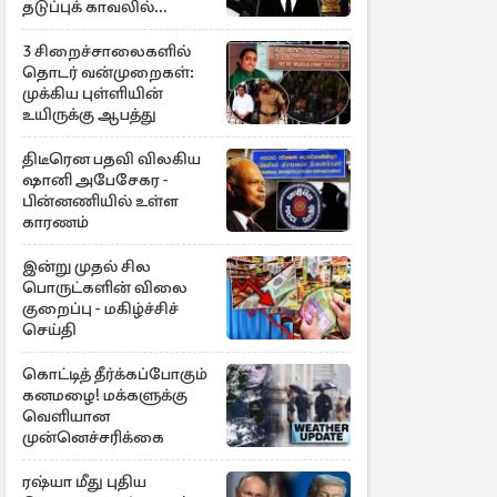
தடுப்புக் காவலில்
முன்னாள் எம்.பி!
3 சிறைச்சாலைகளில்
தொடர் வன்முறைகள்:
முக்கிய புள்ளியின்
உயிருக்கு ஆபத்து
திடீரென பதவி விலகிய
ஷானி அபேசேகர -
பின்னணியில் உள்ள
காரணம்
இன்று முதல் சில
பொருட்களின் விலை
குறைப்பு - மகிழ்ச்சிச்
செய்தி
கொட்டித் தீர்க்கப்போகும்
கனமழை! மக்களுக்கு
வெளியான
முன்னெச்சரிக்கை
ரஷ்யா மீது புதிய