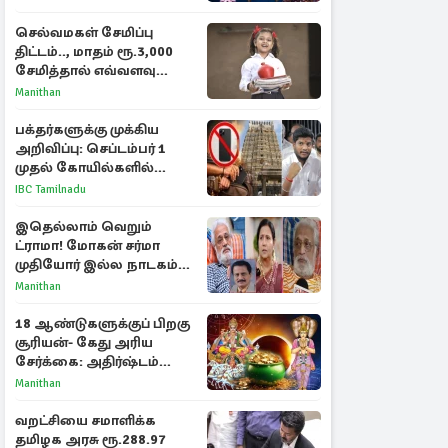
ராசிகள்!
செல்வமகள் சேமிப்பு
திட்டம்.., மாதம் ரூ.3,000
சேமித்தால் எவ்வளவு
கிடைக்கும்?
Manithan
பக்தர்களுக்கு முக்கிய
அறிவிப்பு: செப்டம்பர் 1
முதல் கோயில்களில்
மொபைலுக்கு தடை!
IBC Tamilnadu
இதெல்லாம் வெறும்
ட்ராமா! மோகன் சர்மா
முதியோர் இல்ல நாடகம்
குறித்து குட்டி பத்மினி
Manithan
பரபரப்பு பேட்டி
18 ஆண்டுகளுக்குப் பிறகு
சூரியன்- கேது அரிய
சேர்க்கை: அதிர்ஷ்டம்
பெறும் 3 ராசிகள்!
Manithan
வறட்சியை சமாளிக்க
தமிழக அரசு ரூ.288.97