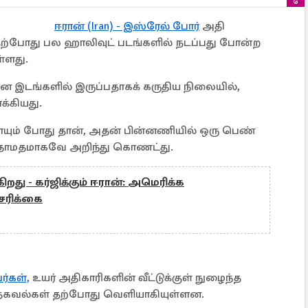
ஈரான் (Iran) - இஸ்ரேல் போர்
அதி
ற்போது பல ஹாலிவுட் படங்களில் நடப்பது போன்ற
்ளது.
ன இடங்களில் இருப்பதாகக் கருதிய நிலையில்,
க்கியது.
யும் போது தான், அதன் பின்னணியில் ஒரு பெண்
 தாமதமாகவே அறிந்து கொணட்து.
கிறது - கர்ஜிக்கும் ஈரான்: அமெரிக்க
சரிக்கை
ர்கள்,
உயர் அதிகாரிகளின் வீட்டுக்குள் நுழைந்த
தகவல்கள் தற்போது வெளியாகியுள்ளன.