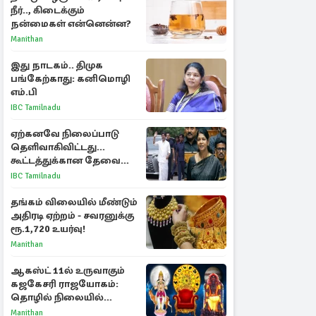
நீர்.., கிடைக்கும்
நன்மைகள் என்னென்ன?
Manithan
இது நாடகம்.. திமுக
பங்கேற்காது: கனிமொழி
எம்.பி
IBC Tamilnadu
ஏற்கனவே நிலைப்பாடு
தெளிவாகிவிட்டது...
கூட்டத்துக்கான தேவை
என்ன? - கனிமொழி
IBC Tamilnadu
விமர்சனம்
தங்கம் விலையில் மீண்டும்
அதிரடி ஏற்றம் - சவரனுக்கு
ரூ.1,720 உயர்வு!
Manithan
ஆகஸ்ட் 11ல் உருவாகும்
கஜகேசரி ராஜயோகம்:
தொழில் நிலையில்
அதிர்ஷ்டம் பெறும் 3
Manithan