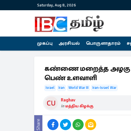
Saturday, Aug 8, 2026
முகப்பு
அரசியல்
பொருளாதாரம்
ச
கண்ணை மறைத்த அழகு :
பெண் உளவாளி
Israel
Iran
World War III
Iran-Israel War
Raghav
in
மத்திய கிழக்கு
Share