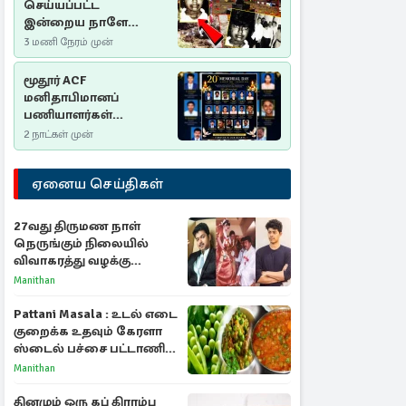
செய்யப்பட்ட
இன்றைய நாளே
செம்மணி
3 மணி நேரம் முன்
இனப்படுகொலை
தினம்…!
மூதூர் ACF
மனிதாபிமானப்
பணியாளர்கள்
படுகொலை (2006): 20
2 நாட்கள் முன்
ஆண்டுகளாகியும் நீதி
மறுக்கப்பட்ட
ஏனைய செய்திகள்
மனிதாபிமானப்
பேரவலம்
27வது திருமண நாள்
நெருங்கும் நிலையில்
விவாகரத்து வழக்கு
வாபஸ்! விஜய்யுடன்
Manithan
மீண்டும் இணைவாரா?
Pattani Masala : உடல் எடை
குறைக்க உதவும் கேரளா
ஸ்டைல் பச்சை பட்டாணி
கிரேவி
Manithan
தினமும் ஒரு கப் கிராம்பு