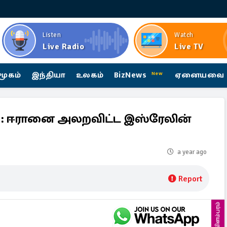
Listen
Watch
Live Radio
Live TV
மூகம்
இந்தியா
உலகம்
BizNews
ஏனையவை
New
 ஈரானை அலறவிட்ட இஸ்ரேலின்
a year ago
Report
விளம்பரம்