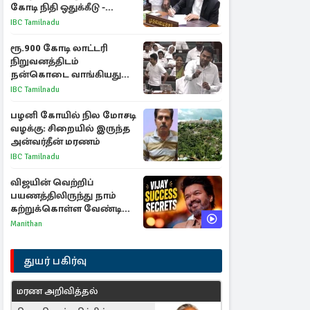
கோடி நிதி ஒதுக்கீடு -
வெளியான அரசாணை
IBC Tamilnadu
ரூ.900 கோடி லாட்டரி
நிறுவனத்திடம்
நன்கொடை வாங்கியது
ஏன்? உதயநிதி - ஆதவ்
IBC Tamilnadu
விவாதம்
பழனி கோயில் நில மோசடி
வழக்கு: சிறையில் இருந்த
அன்வர்தீன் மரணம்
IBC Tamilnadu
விஜயின் வெற்றிப்
பயணத்திலிருந்து நாம்
கற்றுக்கொள்ள வேண்டிய
முக்கிய 3 விடயங்கள்!
Manithan
துயர் பகிர்வு
மரண அறிவித்தல்