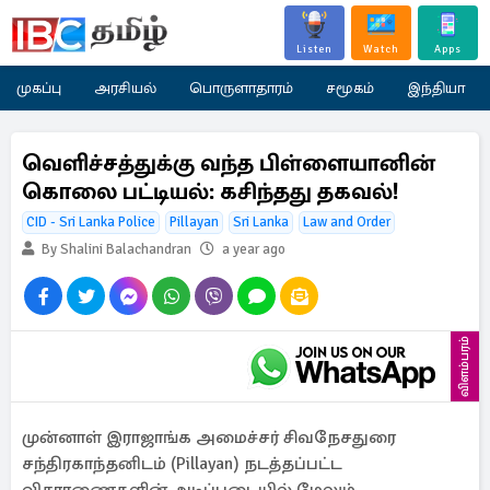
Listen
Watch
Apps
முகப்பு
அரசியல்
பொருளாதாரம்
சமூகம்
இந்தியா
வெளிச்சத்துக்கு வந்த பிள்ளையானின்
கொலை பட்டியல்: கசிந்தது தகவல்!
CID - Sri Lanka Police
Pillayan
Sri Lanka
Law and Order
By Shalini Balachandran
a year ago
விளம்பரம்
முன்னாள் இராஜாங்க அமைச்சர் சிவநேசதுரை
சந்திரகாந்தனிடம் (Pillayan) நடத்தப்பட்ட