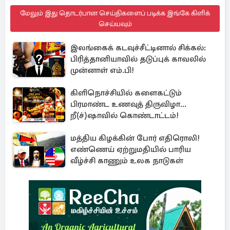
மேலும் இது தொடர்பான செய்திகளைப் படிக்க இங்கே கிளிக்
செய்யவும்
இலங்கைக் கடவுச்சீட்டினால் சிக்கல்:
பிரித்தானியாவில் தடுப்புக் காவலில்
முன்னாள் எம்.பி!
கிளிநொச்சியில் களைகட்டும்
பிரமாண்ட உணவுத் திருவிழா...
றீ(ச்)ஷாவில் கொண்டாட்டம்!
மத்திய கிழக்கின் போர் எதிரொலி!
எண்ணெய் ஏற்றுமதியில் பாரிய
வீழ்ச்சி காணும் உலக நாடுகள்