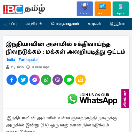
Listen
Watch
Apps
முகப்பு
அரசியல்
பொருளாதாரம்
சமூகம்
இந்தியா
இந்தியாவின் அசாமில் சக்திவாய்ந்த
நிலநடுக்கம் : மக்கள் அலறியடித்து ஓட்டம்
India
Earthquake
By Jaso
a year ago
விளம்பரம்
இந்தியாவின் அசாமில் உள்ள குவஹாத்தி நகருக்கு
அருகில் இன்று (14) ஒரு வலுவான நிலநடுக்கம்