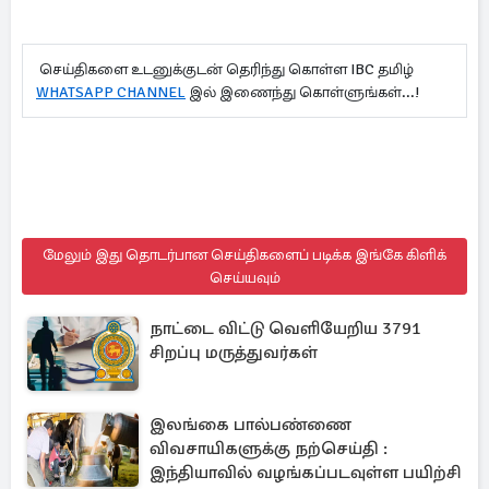
செய்திகளை உடனுக்குடன் தெரிந்து கொள்ள IBC தமிழ்
WHATSAPP CHANNEL
இல் இணைந்து கொள்ளுங்கள்...!
மேலும் இது தொடர்பான செய்திகளைப் படிக்க இங்கே கிளிக்
செய்யவும்
நாட்டை விட்டு வெளியேறிய 3791
சிறப்பு மருத்துவர்கள்
இலங்கை பால்பண்ணை
விவசாயிகளுக்கு நற்செய்தி :
இந்தியாவில் வழங்கப்படவுள்ள பயிற்சி