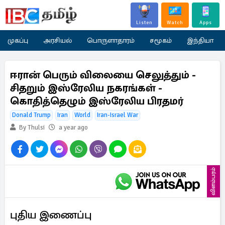
Listen
Watch
Apps
முகப்பு
அரசியல்
பொருளாதாரம்
சமூகம்
இந்தியா
ஈரான் பெரும் விலையை செலுத்தும் -
சிதறும் இஸ்ரேலிய நகரங்கள் -
கொதித்தெழும் இஸ்ரேலிய பிரதமர்
Donald Trump
Iran
World
Iran-Israel War
By Thulsi
a year ago
விளம்பரம்
புதிய இணைப்பு