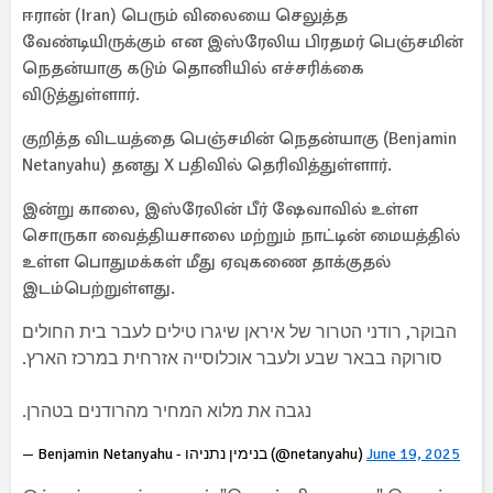
ஈரான் (Iran) பெரும் விலையை செலுத்த
வேண்டியிருக்கும் என இஸ்ரேலிய பிரதமர் பெஞ்சமின்
நெதன்யாகு கடும் தொனியில் எச்சரிக்கை
விடுத்துள்ளார்.
குறித்த விடயத்தை பெஞ்சமின் நெதன்யாகு (Benjamin
Netanyahu) தனது X பதிவில் தெரிவித்துள்ளார்.
இன்று காலை, இஸ்ரேலின் பீர் ஷேவாவில் உள்ள
சொருகா வைத்தியசாலை மற்றும் நாட்டின் மையத்தில்
உள்ள பொதுமக்கள் மீது ஏவுகணை தாக்குதல்
இடம்பெற்றுள்ளது.
הבוקר, רודני הטרור של איראן שיגרו טילים לעבר בית החולים
סורוקה בבאר שבע ולעבר אוכלוסייה אזרחית במרכז הארץ.
נגבה את מלוא המחיר מהרודנים בטהרן.
— Benjamin Netanyahu - בנימין נתניהו (@netanyahu)
June 19, 2025