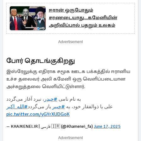
ஈரான் ஒருபோதும்
சரணடையாது...கமேனியின்
அறிவிப்பால் பதறும் உலகம்
Advertisement
போர் தொடங்குகிறது
இஸ்ரேலுக்கு எதிராக சமூக ஊடக பக்கத்தில் ஈரானிய
உச்ச தலைவர் அலி கமேனி ஒரு வெளிப்படையான
அச்சுறுத்தலை வெளியிட்டுள்ளார்.
به نام نامی
#حیدر
، نبرد آغاز می‌گردد
علی با ذوالفقار خود، به
#خیبر
باز می‌گردد
#الله_اکبر
pic.twitter.com/yGYrXUDGoK
— KHAMENEI.IR | فارسی 🇮🇷 (@Khamenei_fa)
June 17, 2025
Advertisement