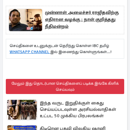
முன்னாள் அமைச்சர் ராஜிதவிற்கு
எதிரான வழக்கு : நாள் குறித்தது
நீதிமன்றம்
செய்திகளை உடனுக்குடன் தெரிந்து கொள்ள IBC தமிழ்
WHATSAPP CHANNEL
இல் இணைந்து கொள்ளுங்கள்...!
மேலும் இது தொடர்பான செய்திகளைப் படிக்க இங்கே கிளிக்
செய்யவும்
இந்த வருட இறுதிக்குள் கைது
செய்யப்படவுள்ள அரசியல்வாதிகள்
உட்பட 50 முக்கிய பிரபலங்கள்
திடீரென பதவி விலகிய ஷானி