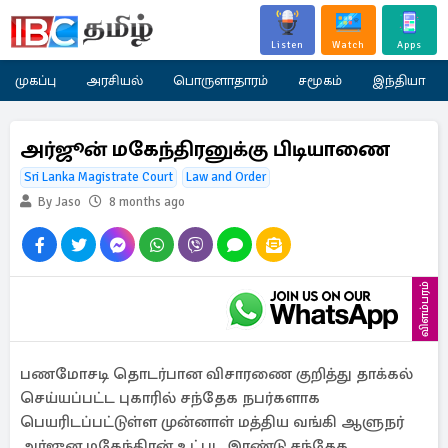
Listen
Watch
Apps
முகப்பு
அரசியல்
பொருளாதாரம்
சமூகம்
இந்தியா
அர்ஜூன் மகேந்திரனுக்கு பிடியாணை
Sri Lanka Magistrate Court
Law and Order
By Jaso
8 months ago
விளம்பரம்
பணமோசடி தொடர்பான விசாரணை குறித்து தாக்கல்
செய்யப்பட்ட புகாரில் சந்தேக நபர்களாக
பெயரிடப்பட்டுள்ள முன்னாள் மத்திய வங்கி ஆளுநர்
அர்ஜுன மகேந்திரன் உட்பட இரண்டு சந்தேக