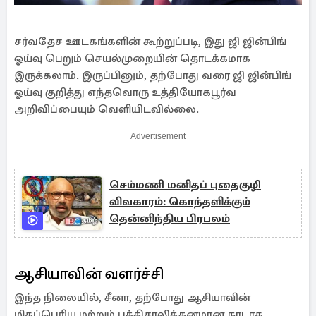
சர்வதேச ஊடகங்களின் கூற்றுப்படி, இது ஜி ஜின்பிங்
ஓய்வு பெறும் செயல்முறையின் தொடக்கமாக
இருக்கலாம். இருப்பினும், தற்போது வரை ஜி ஜின்பிங்
ஓய்வு குறித்து எந்தவொரு உத்தியோகபூர்வ
அறிவிப்பையும் வெளியிடவில்லை.
Advertisement
செம்மணி மனிதப் புதைகுழி
விவகாரம்: கொந்தளிக்கும்
தென்னிந்திய பிரபலம்
ஆசியாவின் வளர்ச்சி
இந்த நிலையில், சீனா, தற்போது ஆசியாவின்
மிகப்பெரிய மற்றும் புத்திசாலித்தனமான நாடாக