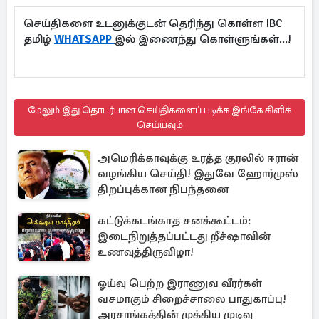
செய்திகளை உடனுக்குடன் தெரிந்து கொள்ள IBC
தமிழ்
WHATSAPP
இல் இணைந்து கொள்ளுங்கள்...!
மேலும் இது தொடர்பான செய்திகளைப் படிக்க இங்கே கிளிக்
செய்யவும்
அமெரிக்காவுக்கு உரத்த குரலில் ஈரான்
வழங்கிய செய்தி! இதுவே ஹோர்முஸ்
திறப்புக்கான நிபந்தனை
கட்டுக்கடங்காத சனக்கூட்டம்:
இடைநிறுத்தப்பட்டது றீச்ஷாவின்
உணவுத்திருவிழா!
ஓய்வு பெற்ற இராணுவ வீரர்கள்
வசமாகும் சிறைச்சாலை பாதுகாப்பு!
அரசாங்கத்தின் முக்கிய முடிவு