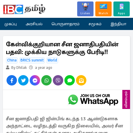
Listen
Watch
Apps
முகப்பு
அரசியல்
பொருளாதாரம்
சமூகம்
இந்தியா
கேள்விக்குறியான சீன ஜனாதிபதியின்
பதவி: முக்கிய நாடுகளுக்கு பேரிடி!!
China
BRICS summit
World
By Dhilak
a year ago
விளம்பரம்
சீன ஜனாதிபதி ஜி ஜின்பிங் கடந்த 13 ஆண்டுகளாக
அந்நாட்டை வழிநடத்தி வருகிற நிலையில், அவர் சீன