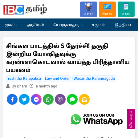
Listen
Watch
Apps
முகப்பு
அரசியல்
பொருளாதாரம்
சமூகம்
இந்தியா
சிங்கள பாடத்தில் S தேர்ச்சி! தகுதி
இன்றிய யோஷிதவுக்கு
கரன்னாகொடவால் வாய்த்த பிரித்தானிய
பயணம்
Yoshitha Rajapaksa
Law and Order
Wasantha Karannagoda
By Dharu
a month ago
விளம்பரம்