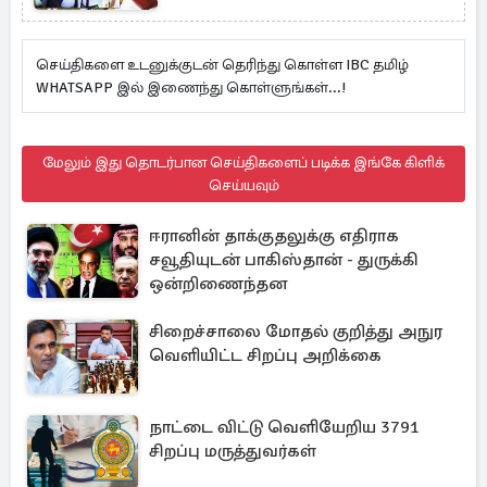
செய்திகளை உடனுக்குடன் தெரிந்து கொள்ள IBC தமிழ்
WHATSAPP இல் இணைந்து கொள்ளுங்கள்...!
மேலும் இது தொடர்பான செய்திகளைப் படிக்க இங்கே கிளிக்
செய்யவும்
ஈரானின் தாக்குதலுக்கு எதிராக
சவூதியுடன் பாகிஸ்தான் - துருக்கி
ஒன்றிணைந்தன
சிறைச்சாலை மோதல் குறித்து அநுர
வெளியிட்ட சிறப்பு அறிக்கை
நாட்டை விட்டு வெளியேறிய 3791
சிறப்பு மருத்துவர்கள்